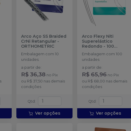
Arco Aço SS Braided
Arco Flexy Niti
CrNi Retangular
-
Superelástico
ORTHOMETRIC
Redondo - 100
unidades
-
Embalagem com 10
Embalagem com 100
ORTHOMETRIC
unidades.
unidades
a partir de
:
a partir de
:
R$ 36,38
R$ 65,96
no
Pix
no
Pix
s
ou
R$ 37,50
nas demais
ou
R$ 68,00
nas demais
condições
condições
Qtd
:
Qtd
:
Ver opções
Ver opções