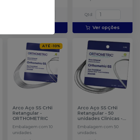
Qtd
:
Qtd
:
Ver opções
Ver opções
ATÉ
-
10
%
Arco Aço SS CrNi
Arco Aço SS CrNi
Retangular
-
Retangular - 50
ORTHOMETRIC
unidades Clinicas
-
ORTHOMETRIC
Embalagem com 10
Embalagem com 50
unidades.
unidades.