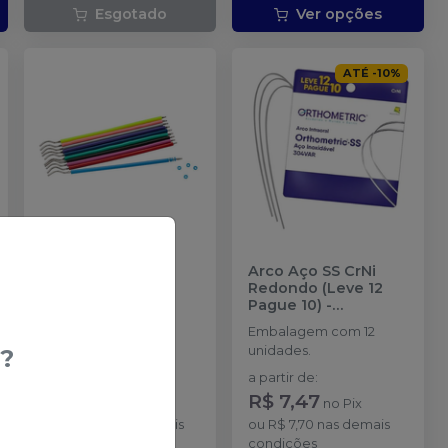
Esgotado
Ver opções
ATÉ
-
10
%
Ligadura Elástica
Arco Aço SS CrNi
Bengalinha
-
Redondo (Leve 12
ORTHOMETRIC
Pague 10)
-
ORTHOMETRIC
Embalagem com 10
Embalagem com 12
hastes.
unidades.
?
a partir de
:
a partir de
:
R$ 6,79
R$ 7,47
no
Pix
no
Pix
ou
R$ 7,00
nas demais
ou
R$ 7,70
nas demais
condições
condições