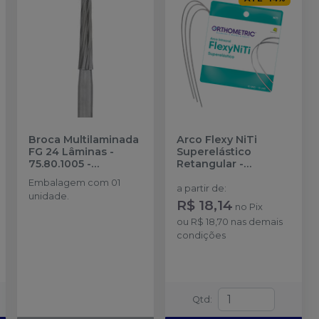
Broca Multilaminada
Arco Flexy NiTi
FG 24 Lâminas -
Superelástico
75.80.1005
-
Retangular
-
ORTHOMETRIC
ORTHOMETRIC
Embalagem com 01
a partir de
:
unidade.
R$ 18,14
no
Pix
ou
R$ 18,70
nas demais
condições
Qtd
: