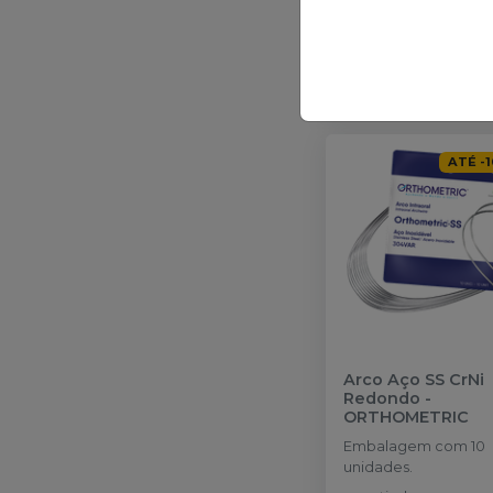
Qtd
:
Ver opções
ATÉ
-
1
Arco Aço SS CrNi
Redondo
-
ORTHOMETRIC
Embalagem com 10
unidades.