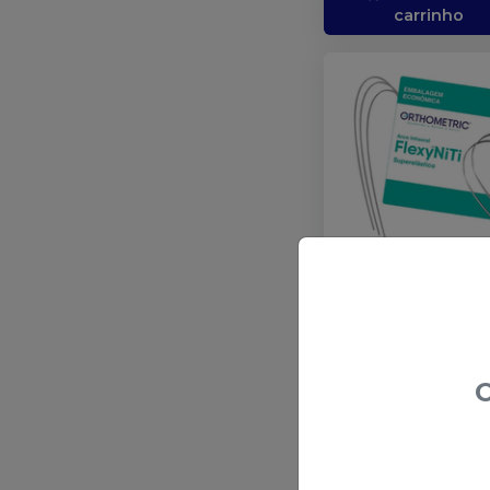
carrinho
Arco Flexy NiTi
Superelástico
Retangular - 50
unidades
-
Embalagem com 50
ORTHOMETRIC
unidades.
O
a partir de
:
R$ 75,66
no
Pix
ou
R$ 78,00
nas dem
condições