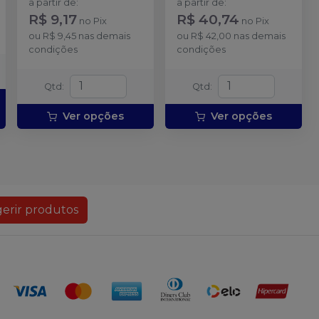
a partir de
:
a partir de
:
R$ 9,17
R$ 40,74
no
Pix
no
Pix
ou
R$ 9,45
nas demais
ou
R$ 42,00
nas demais
condições
condições
Qtd
:
Qtd
:
Ver opções
Ver opções
erir produtos