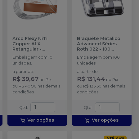
Arco Flexy NiTi
Braquéte Metálico
Copper ALX
Advanced Séries
Retangular
-
Roth 022 - 100
ORTHOMETRIC
unidades.
-
Embalagem com 10
Embalagem com 100
ORTHOMETRIC
unidades.
unidades.
a partir de
:
a partir de
:
R$ 39,67
R$ 131,44
no
Pix
no
Pix
ou
R$ 40,90
nas demais
ou
R$ 135,50
nas demais
condições
condições
Qtd
:
Qtd
:
Ver opções
Ver opções
ATÉ
-
14
%