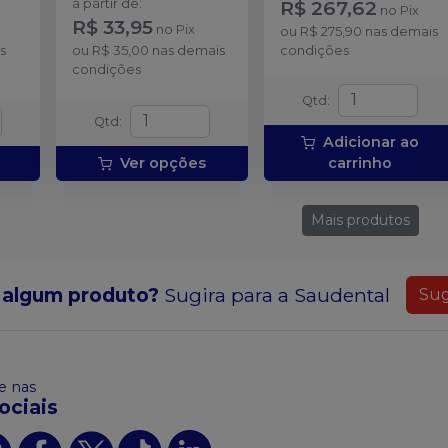
a partir de
:
R$ 267,62
no
Pix
fios: - 1 par (superior e
R$ 33,95
no
Pix
ou
R$ 275,90
nas demais
inferior) do Flexy NiTi
s
ou
R$ 35,00
nas demais
condições
Copper 0.014" - 1 par
condições
(superior e inferior) do
Flexy NiTi Copper 0.018"
Qtd
:
- 1 par (superior e
Qtd
:
inferior) do Flexy NiTi
Adicionar ao
Copper 0.014"x0.025" - 1
Ver opções
carrinho
par (superior e inferior)
do Flexy NiTi Copper
0.017"x0.025" - 1 par
Mais produtos
(superior e inferior) do
Flexy NiTi Super Elastic
ALX 0.019"x0.025" - 1 par
(superior e inferior) do
 algum produto?
Sugira para a
Saudental
Sug
Aço Orthometric SS
0.019"x0.025".
 nas
ociais