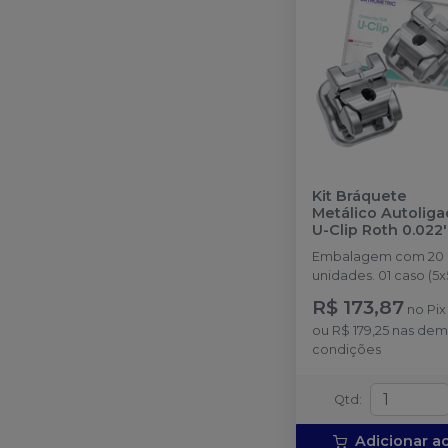
Kit Bráquete
Metálico Autolig
U-Clip Roth 0.022''
01 Caso - 10.45.23
Embalagem com 20
ORTHOMETRIC
unidades. 01 caso (5x5
Com gancho nos
R$ 173,87
no
Pix
caninos e pré-molare
ou
R$ 179,25
nas dem
condições
Qtd
:
Adicionar a