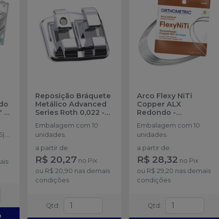
Reposição Bráquete
Arco Flexy NiTi
ado
Metálico Advanced
Copper ALX
 -
Series Roth 0,022
-
Redondo
-
00
-
ORTHOMETRIC
ORTHOMETRIC
Embalagem com 10
Embalagem com 10
).
unidades.
unidades.
a partir de
:
a partir de
:
s.
R$ 20,27
R$ 28,32
no
Pix
no
Pix
ais
ou
R$ 20,90
nas demais
ou
R$ 29,20
nas demais
condições
condições
Qtd
:
Qtd
:
o