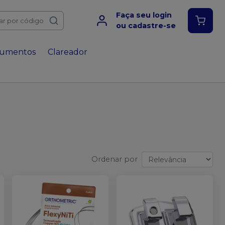
Faça seu login
ar por código
ou cadastre-se
rumentos
Clareador
Ordenar por