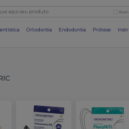
Busc
entística
Ortodontia
Endodontia
Prótese
Inst
RIC