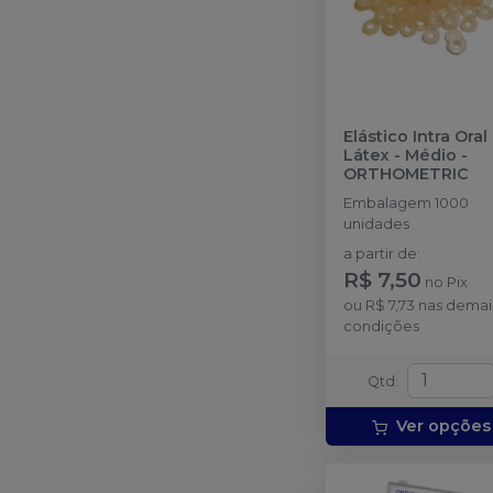
Elástico Intra Oral
Látex - Médio
-
ORTHOMETRIC
Embalagem 1000
unidades
a partir de
:
R$ 7,50
no
Pix
ou
R$ 7,73
nas demai
condições
Qtd
:
Ver opções