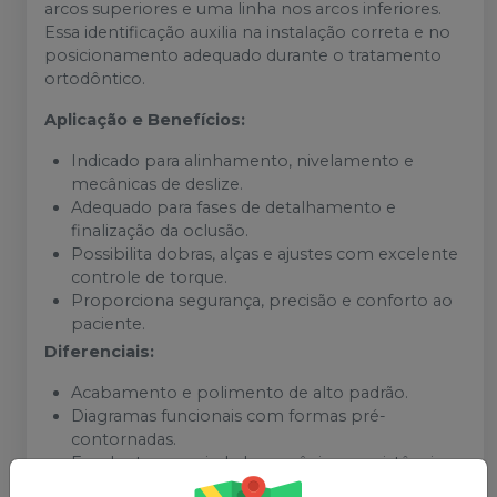
arcos superiores e uma linha nos arcos inferiores.
Essa identificação auxilia na instalação correta e no
posicionamento adequado durante o tratamento
ortodôntico.
Aplicação e Benefícios:
Indicado para alinhamento, nivelamento e
mecânicas de deslize.
Adequado para fases de detalhamento e
finalização da oclusão.
Possibilita dobras, alças e ajustes com excelente
controle de torque.
Proporciona segurança, precisão e conforto ao
paciente.
Diferenciais:
Acabamento e polimento de alto padrão.
Diagramas funcionais com formas pré-
contornadas.
Excelente propriedade mecânica e resistência
estrutural.