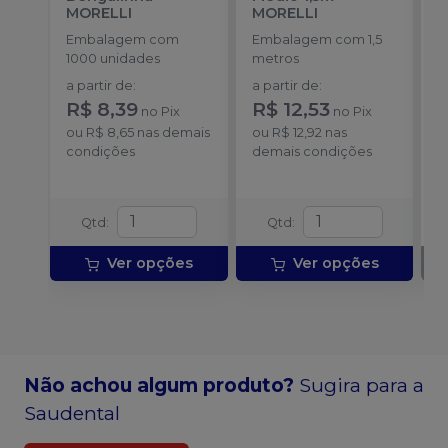
MORELLI
MORELLI
T
-
Embalagem com
Embalagem com 1,5
E
1000 unidades
metros
S
a partir de
:
a partir de
:
R$ 8,39
R$ 12,53
no
Pix
no
Pix
ou
R$ 8,65
nas demais
ou
R$ 12,92
nas
condições
demais condições
Qtd
:
Qtd
:
Ver opções
Ver opções
Não achou algum produto?
Sugira para a
Saudental