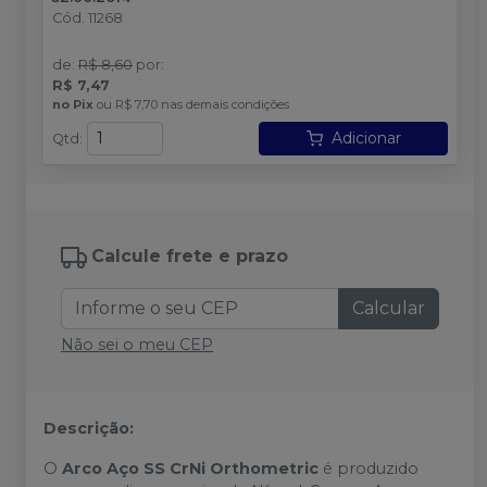
Cód.
11268
de
:
R$ 8,60
por
:
R$ 7,47
no
Pix
ou
R$ 7,70
nas demais condições
Adicionar
Qtd
:
Calcule frete e prazo
Calcular
Não sei o meu CEP
Descrição:
O
Arco Aço SS CrNi Orthometric
é produzido