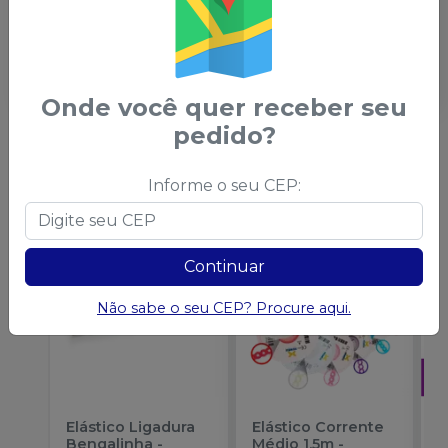
Marcação de linha média permanente nos arcos
superiores e inferiores.
Produzido em Aço Inoxidável 304 VAR com
desempenho comprovado em consultório.
Onde você quer receber seu
pedido?
Você também pode gostar
Informe o seu CEP:
desses
Continuar
Não sabe o seu CEP? Procure aqui.
Elástico Ligadura
Elástico Corrente
A
Bengalinha
-
Médio 1,5m
-
O