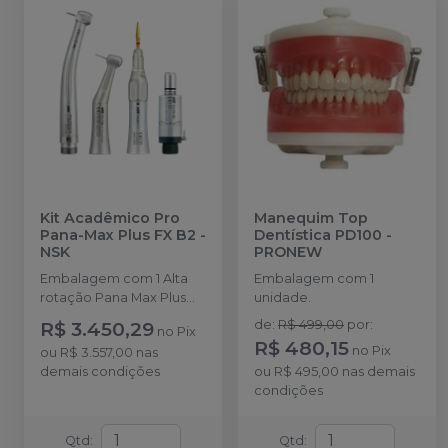
Kit Acadêmico Pro
Manequim Top
Pana-Max Plus FX B2
-
Dentística PD100
-
NSK
PRONEW
Embalagem com 1 Alta
Embalagem com 1
rotação Pana Max Plus
unidade.
PB + Contra ângulo FX23
R$ 3.450,29
de
:
R$ 499,00
por
:
no
Pix
PB + Peça reta FX65 +
R$ 480,15
no
Pix
ou
R$ 3.557,00
nas
Micro motor FX205 e
demais condições
ou
R$ 495,00
nas demais
acompanha 1
condições
Lubrificante Pana Spray
Qtd
:
Qtd
: