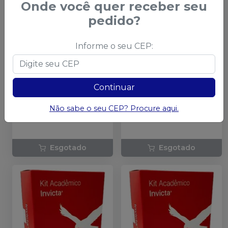
Onde você quer receber seu
pedido?
Informe o seu CEP:
Continuar
Kit Clínico ESP em
Kit de Prótese
Não sabe o seu CEP? Procure aqui.
Prótese AVANTE
AVANTE COESP
COESP - 19199
-
Fernanda Campos
-
AMERICAN BURRS
KG SORENSEN
Esgotado
Esgotado