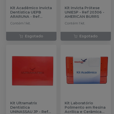
Kit Acadêmico Invicta
Kit Invicta Prótese
Dentística UEPB
UNIESP - Ref 20306
-
ARARUNA - Ref
AMERICAN BURRS
120180
-
AMERICAN
Contém 1 kit.
Contém 1 kit.
BURRS
Esgotado
Esgotado
Kit Ultramatrix
Kit Laboratório
Dentística
Polimento em Resina
UNINASSAU JP - Ref
Acrilíca e Cerâmica