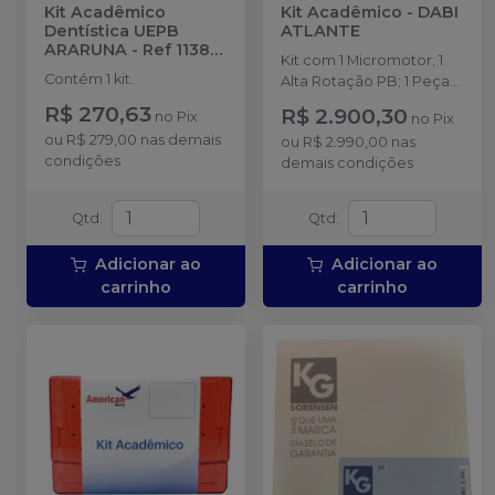
Kit Acadêmico
Kit Acadêmico
-
DABI
Dentística UEPB
ATLANTE
ARARUNA - Ref 11383
Kit com 1 Micromotor; 1
-
AMERICAN BURRS
Contém 1 kit.
Alta Rotação PB; 1 Peça
Reta; 1 Contra-Ângulo PB;
R$ 270,63
R$ 2.900,30
no
Pix
no
Pix
1 Case para Transporte.
ou
R$ 279,00
nas demais
ou
R$ 2.990,00
nas
condições
demais condições
Qtd
:
Qtd
:
Adicionar ao
Adicionar ao
carrinho
carrinho