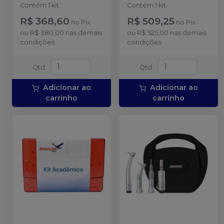
AMERICAN BURRS
AMERICAN BURRS
Contém 1 kit.
Contém 1 kit.
R$ 368,60
R$ 509,25
no
Pix
no
Pix
ou
R$ 380,00
nas demais
ou
R$ 525,00
nas demais
condições
condições
Qtd
:
Qtd
:
Adicionar ao
Adicionar ao
carrinho
carrinho