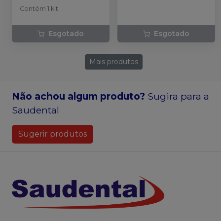
19343
-
AMERICAN
AVANTE COESP -
Contém 1 kit.
BURRS
19200
-
AMERICAN
BURRS
Esgotado
Esgotado
Mais produtos
Não achou algum produto?
Sugira para a
Saudental
Sugerir produtos