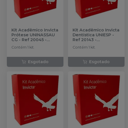
Kit Acadêmico Invicta
Kit Acadêmico Invicta
Prótese UNINASSAU
Dentística UNIESP -
CG - Ref 20045
-
Ref 20143
-
AMERICAN BURRS
AMERICAN BURRS
Contém 1 kit.
Contém 1 kit.
Esgotado
Esgotado