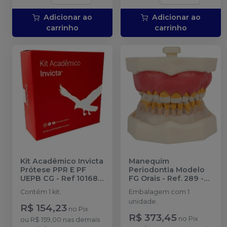
Adicionar ao
Adicionar ao
carrinho
carrinho
Kit Acadêmico Invicta
Manequim
Prótese PPR E PF
Periodontia Modelo
UEPB CG - Ref 10168
-
FG Orais - Ref. 289
-
AMERICAN BURRS
ORAIS
Contém 1 kit.
Embalagem com 1
unidade.
R$ 154,23
no
Pix
R$ 373,45
no
Pix
ou
R$ 159,00
nas demais