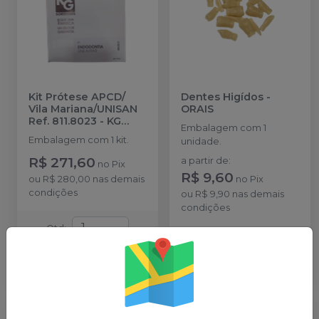
Kit Prótese APCD/
Dentes Higídos
-
Vila Mariana/UNISAN
ORAIS
Ref. 811.8023
-
KG
Embalagem com 1
SORENSEN
Embalagem com 1 kit.
unidade.
R$ 271,60
a partir de
:
no
Pix
R$ 9,60
ou
R$ 280,00
nas demais
no
Pix
condições
ou
R$ 9,90
nas demais
condições
Qtd
:
Qtd
:
Adicionar ao
carrinho
Ver opções