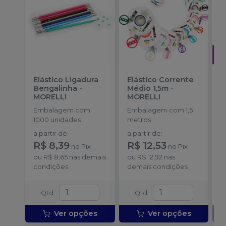
Elástico Ligadura
Elástico Corrente
A
Bengalinha
-
Médio 1,5m
-
O
MORELLI
MORELLI
T
-
Embalagem com
Embalagem com 1,5
E
1000 unidades
metros
S
a partir de
:
a partir de
:
R$ 8,39
R$ 12,53
no
Pix
no
Pix
ou
R$ 8,65
nas demais
ou
R$ 12,92
nas
condições
demais condições
Qtd
:
Qtd
:
Ver opções
Ver opções