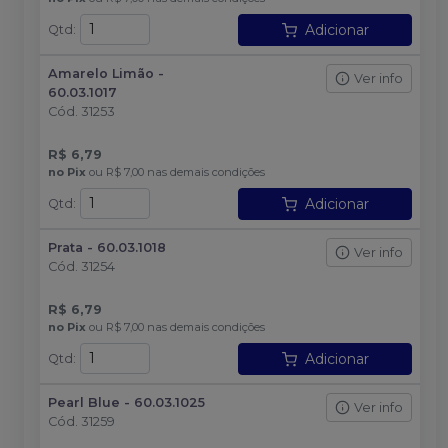
Adicionar
Qtd
:
Amarelo Limão -
Ver info
60.03.1017
Cód.
31253
R$ 6,79
no
Pix
ou
R$ 7,00
nas demais condições
Adicionar
Qtd
:
Prata - 60.03.1018
Ver info
Cód.
31254
R$ 6,79
no
Pix
ou
R$ 7,00
nas demais condições
Adicionar
Qtd
:
Pearl Blue - 60.03.1025
Ver info
Cód.
31259