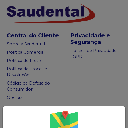
Central do Cliente
Privacidade e
Segurança
Sobre a Saudental
Política de Privacidade -
Política Comercial
LGPD
Política de Frete
Política de Trocas e
Devoluções
Código de Defesa do
Consumidor
Ofertas
Acompanhe nas
Redes Sociais