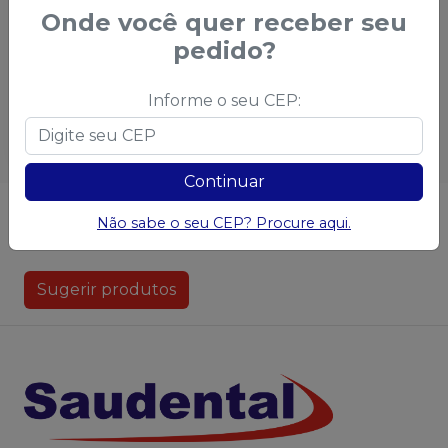
Anestésico Tópico
Onde você quer receber seu
Benzotop 20% Tutti-
pedido?
Frutti 30g
-
DFL
Embalagem com 30g de
Benzocaína.
Informe o seu CEP:
Esgotado
Continuar
Não achou algum produto?
Sugira para a
Não sabe o seu CEP? Procure aqui.
Saudental
Sugerir produtos