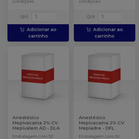
condições
condições
sujeita à aprovação sob
de Articaína com
análise.
Epinefrina (Tubete de
Vidro).
Qtd
:
Qtd
:
Adicionar ao
Adicionar ao
carrinho
carrinho
Anestésico
Anestésico
Mepivacaína 2% CV
Mepivacaína 2% CV
Mepivalem AD
-
DLA
Mepiadre
-
DFL
Embalagem com 50
Embalagem com 50