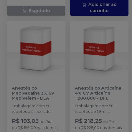
Adicionar ao
Esgotado
carrinho
Anestésico
Anestésico Articaína
Mepivacaína 3% SV
4% CV Articaíne
Mepivalem
-
DLA
1:200.000
-
DFL
Embalagem com 50
Embalagem com 50
tubetes plásticos de
tubetes de 1,8ml,
1,8ml cada. Cloridrato de
acondicionados em
R$ 193,03
R$ 218,25
no
Pix
no
Pix
Mepivacaína sem
blisters lacrados com 10
ou
R$ 199,00
nas demais
ou
R$ 225,00
nas demais
vasoconstritor. *Venda
tubetes cada. Cloridrato