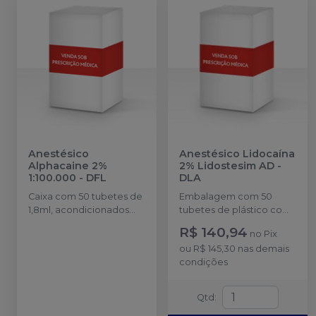
Anestésico
Anestésico Lidocaína
Alphacaine 2%
2% Lidostesim AD
-
1:100.000
-
DFL
DLA
Caixa com 50 tubetes de
Embalagem com 50
1,8ml, acondicionados
tubetes de plástico com
em blisters lacrados com
1,8ml cada. Cloridrato de
R$ 140,94
no
Pix
10 tubetes cada.
Lidocaína com
ou
R$ 145,30
nas demais
Hemitartarato de
condições
epinefrina.
Qtd
: