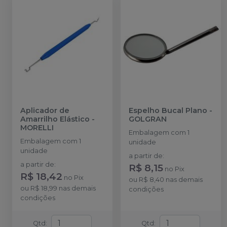
Aplicador de
Espelho Bucal Plano
-
Amarrilho Elástico
-
GOLGRAN
MORELLI
Embalagem com 1
Embalagem com 1
unidade
unidade
a partir de
:
a partir de
:
R$ 8,15
no
Pix
R$ 18,42
no
Pix
ou
R$ 8,40
nas demais
ou
R$ 18,99
nas demais
condições
condições
Qtd
:
Qtd
: