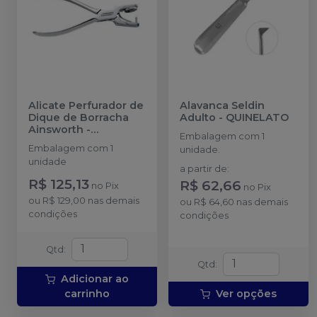
Alicate Perfurador de
Alavanca Seldin
Dique de Borracha
Adulto
-
QUINELATO
Ainsworth
-
Embalagem com 1
GOLGRAN
Embalagem com 1
unidade.
unidade
a partir de
:
R$ 125,13
R$ 62,66
no
Pix
no
Pix
ou
R$ 129,00
nas demais
ou
R$ 64,60
nas demais
condições
condições
Qtd
:
Qtd
:
Adicionar ao
carrinho
Ver opções