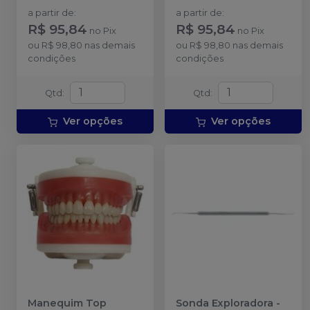
a partir de
:
a partir de
:
R$ 95,84
R$ 95,84
no
Pix
no
Pix
ou
R$ 98,80
nas demais
ou
R$ 98,80
nas demais
condições
condições
Qtd
:
Qtd
:
Ver opções
Ver opções
Manequim Top
Sonda Exploradora
-