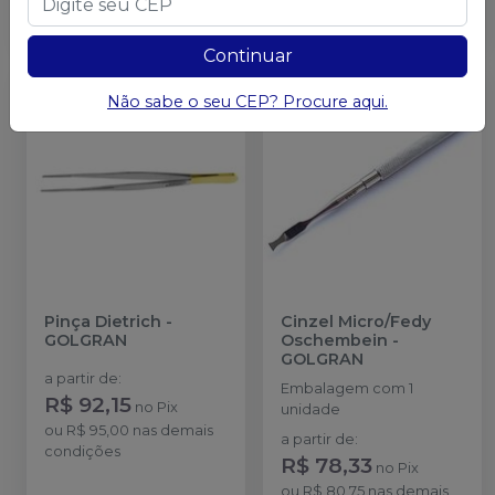
Ver opções
Ver opções
Continuar
Não sabe o seu CEP? Procure aqui.
Pinça Dietrich
-
Cinzel Micro/Fedy
GOLGRAN
Oschembein
-
GOLGRAN
a partir de
:
Embalagem com 1
R$ 92,15
no
Pix
unidade
ou
R$ 95,00
nas demais
a partir de
:
condições
R$ 78,33
no
Pix
ou
R$ 80,75
nas demais