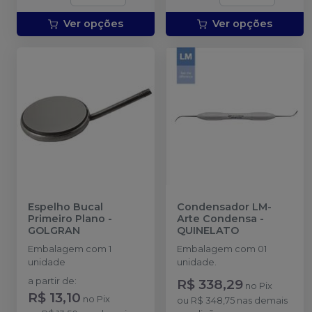
Ver opções
Ver opções
Espelho Bucal
Condensador LM-
Primeiro Plano
-
Arte Condensa
-
GOLGRAN
QUINELATO
Embalagem com 1
Embalagem com 01
unidade
unidade.
a partir de
:
R$ 338,29
no
Pix
R$ 13,10
no
Pix
ou
R$ 348,75
nas demais