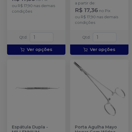
a partir de
:
ou
R$ 17,90
nas demais
R$ 17,36
no
Pix
condições
ou
R$ 17,90
nas demais
condições
Qtd
:
Qtd
:
Ver opções
Ver opções
Espátula Dupla
-
Porta Agulha Mayo
MILLENNIUM -
Hegar Com Wídea
-