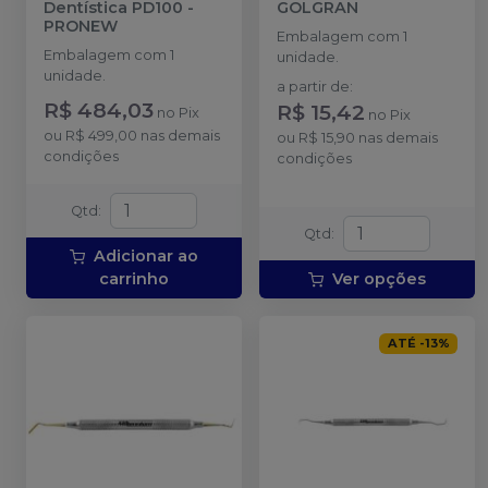
Dentística PD100
-
GOLGRAN
PRONEW
Embalagem com 1
Embalagem com 1
unidade.
unidade.
a partir de
:
R$ 484,03
R$ 15,42
no
Pix
no
Pix
ou
R$ 499,00
nas demais
ou
R$ 15,90
nas demais
condições
condições
Qtd
:
Qtd
:
Adicionar ao
carrinho
Ver opções
ATÉ
-
13
%