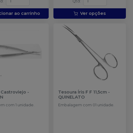
td
:
Qtd
:
cionar ao carrinho
Ver opções
Castroviejo
-
Tesoura Íris F F 11,5cm
-
AN
QUINELATO
m com 1 unidade.
Embalagem com 01 unidade.