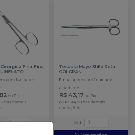
Cirúrgica Fina-Fina
Tesoura Mayo Stille Reta
-
UINELATO
GOLGRAN
m com 1 unidade.
Embalagem com 1 unidade
e
:
a partir de
:
,82
R$ 43,17
no
Pix
no
Pix
70
nas demais
ou
R$ 44,50
nas demais
s
condições
td
:
Qtd
: