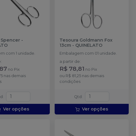
 Spencer
-
Tesoura Goldmann Fox
ATO
13cm
-
QUINELATO
m com 1 unidade.
Embalagem com 01 unidade.
e
:
a partir de
:
,87
R$ 78,81
no
Pix
no
Pix
75
nas demais
ou
R$ 81,25
nas demais
s
condições
td
:
Qtd
:
Ver opções
Ver opções