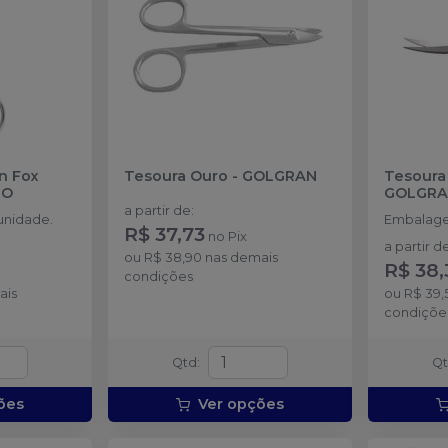
n Fox
Tesoura Ouro
-
GOLGRAN
Tesoura 
TO
GOLGR
a partir de
:
unidade.
Embalage
R$ 37,73
no
Pix
a partir d
ou
R$ 38,90
nas demais
R$ 38,
condições
ais
ou
R$ 39,
condiçõe
Qtd
:
Q
ões
Ver opções