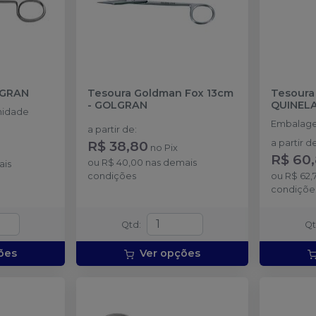
GRAN
Tesoura Goldman Fox 13cm
Tesoura
-
GOLGRAN
QUINEL
nidade
Embalage
a partir de
:
R$ 38,80
a partir d
no
Pix
R$ 60
ou
R$ 40,00
nas demais
ais
condições
ou
R$ 62,
condiçõe
Qtd
:
Q
ões
Ver opções