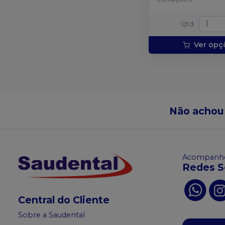
Qtd
:
Ver opç
Não achou
Acompanhe
Redes S
Central do Cliente
Sobre a Saudental