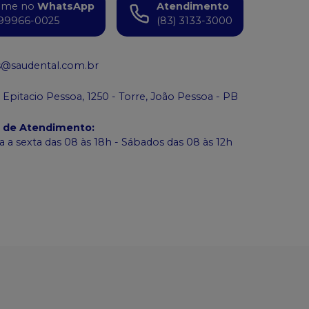
ame no
WhatsApp
Atendimento
99966-0025
(83) 3133-3000
s@saudental.com.br
 Epitacio Pessoa, 1250 - Torre, João Pessoa - PB
o de Atendimento
:
 a sexta das 08 às 18h - Sábados das 08 às 12h