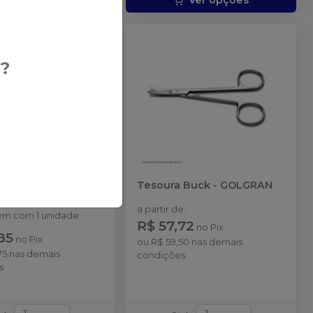
Ver opções
Ver opções
?
 Coroa e Ouro Reta
Tesoura Buck
-
GOLGRAN
UINELATO
a partir de
:
m com 1 unidade
R$ 57,72
no
Pix
85
no
Pix
ou
R$ 59,50
nas demais
75
nas demais
condições
s