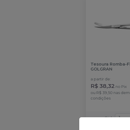
Tesoura Romba-F
GOLGRAN
a partir de
:
R$ 38,32
no
Pix
ou
R$ 39,50
nas dem
condições
Qtd
: