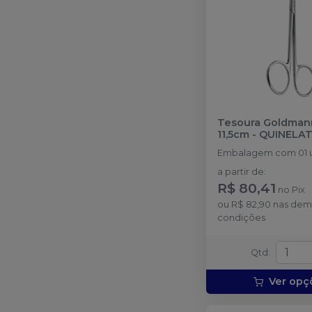
Tesoura Goldman
11,5cm
-
QUINELA
Embalagem com 01 
a partir de
:
R$ 80,41
no
Pix
ou
R$ 82,90
nas dem
condições
Qtd
:
Ver opç