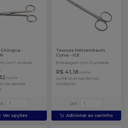
Cirúrgica
-
Tesoura Metzembaum
AN
Curva
-
ICE
m com 1 unidade
Embalagem com 01 unidade
e
:
R$ 41,18
no
Pix
32
no
Pix
ou
R$ 42,45
nas demais
50
nas demais
condições
s
td
:
Qtd
:
Ver opções
Adicionar ao carrinho