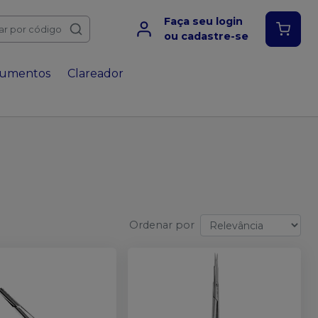
Faça seu login
ar por código
ou cadastre-se
rumentos
Clareador
Ordenar por