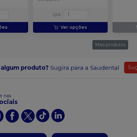
Qtd
:
ões
Ver opções
Mais produtos
 algum produto?
Sugira para a
Saudental
Sug
 nas
ociais