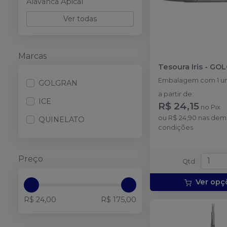
Alavanca Apical
Ver todas
Marcas
Tesoura Iris
-
GOL
Embalagem com 1 u
GOLGRAN
a partir de
:
ICE
R$ 24,15
no
Pix
ou
R$ 24,90
nas dem
QUINELATO
condições
Preço
Qtd
:
Ver opç
R$ 24,00
R$ 175,00