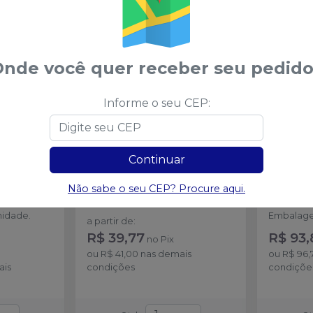
ões
Ver opções
nde você quer receber seu pedido
Informe o seu CEP:
Continuar
15cm
-
Tesoura Metzembaun
-
Tesoura
Não sabe o seu CEP? Procure aqui.
GOLGRAN
11cm
-
Q
idade.
Embalage
a partir de
:
R$ 39,77
R$ 93,
no
Pix
ou
R$ 41,00
nas demais
ou
R$ 96,
ais
condições
condiçõe