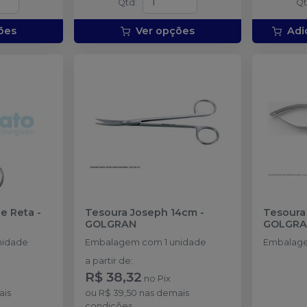
Qtd
:
Q
ões
Ver opções
Adi
le Reta
-
Tesoura Joseph 14cm
-
Tesoura 
GOLGRAN
GOLGR
agem com 1 unidade
Embalagem com 1 unidade
Embalage
a partir de
:
R$ 38,32
no
Pix
ais
ou
R$ 39,50
nas demais
condições