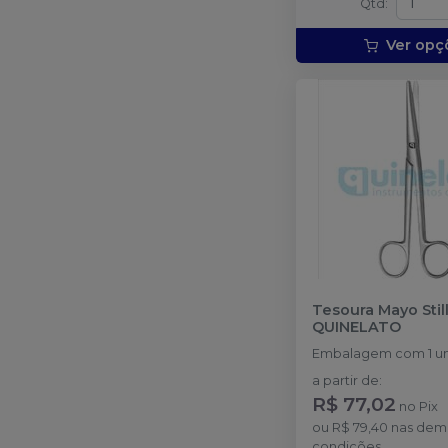
Qtd
:
Ver opç
Tesoura Mayo Stil
QUINELATO
Embal
a partir de
:
R$ 77,02
no
Pix
ou
R$ 79,40
nas dem
condições