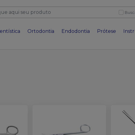
Busc
entística
Ortodontia
Endodontia
Prótese
Inst