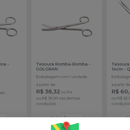
ina
-
Tesoura Romba-Romba
-
Tesoura 
GOLGRAN
14cm
-
Q
Embalagem com 1 unidade
Embalage
a partir de
:
a partir d
R$ 38,32
R$ 60
no
Pix
ais
ou
R$ 39,50
nas demais
ou
R$ 62,
condições
condiçõe
Qtd
:
Q