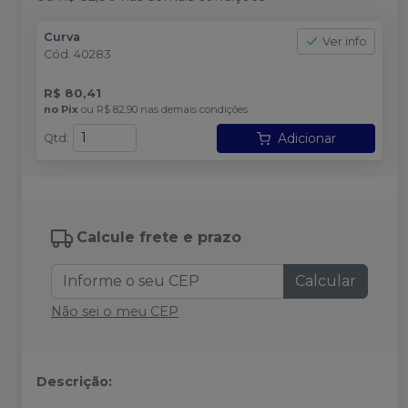
Curva
Ver info
Cód.
40283
R$ 80,41
no
Pix
ou
R$ 82,90
nas demais condições
Adicionar
Qtd
:
Calcule frete e prazo
Calcular
Não sei o meu CEP
Descrição: