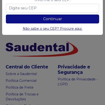
Não achou algum produto?
Sugira para a
Saudental
Continuar
Sugerir produtos
Não sabe o seu CEP? Procure aqui.
Central do Cliente
Privacidade e
Segurança
Sobre a Saudental
Política de Privacidade -
Política Comercial
LGPD
Política de Frete
Política de Trocas e
Devoluções