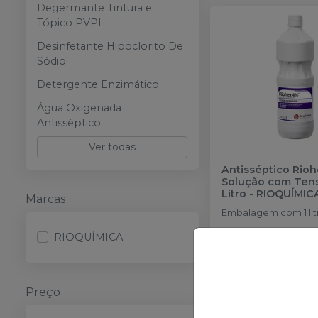
Degermante Tintura e
Tópico PVPI
Desinfetante Hipoclorito De
Sódio
Detergente Enzimático
Água Oxigenada
Antisséptico
Ver todas
Antisséptico Rio
Solução com Tenso
Litro
-
RIOQUÍMIC
Marcas
Embalagem com 1 lit
R$ 50,59
RIOQUÍMICA
no
Pix
ou
R$ 52,15
nas dema
condições
Preço
Qtd
: