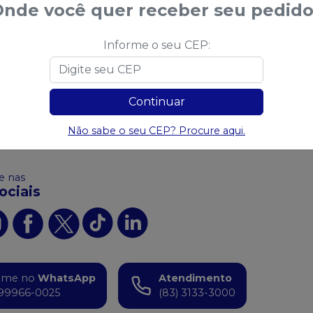
nde você quer receber seu pedido
 carrinho
Ver opções
Informe o seu CEP:
Continuar
 algum produto?
Sugira para a
Saudental
Sug
Não sabe o seu CEP? Procure aqui.
 nas
ociais
ame no
WhatsApp
Atendimento
99966-0025
(83) 3133-3000