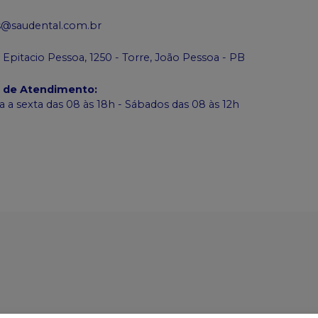
s@saudental.com.br
 Epitacio Pessoa, 1250 - Torre, João Pessoa - PB
o de Atendimento
:
 a sexta das 08 às 18h - Sábados das 08 às 12h