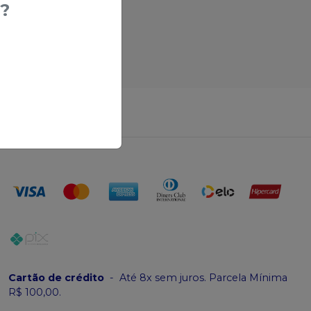
?
erir produtos
Cartão de crédito
-
Até 8x sem juros. Parcela Mínima
R$ 100,00.