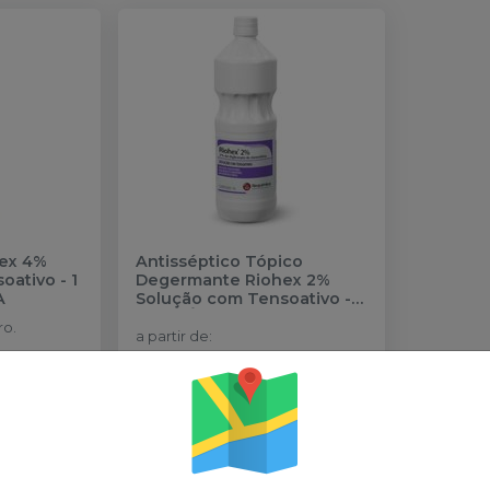
hex 4%
Antisséptico Tópico
ativo - 1
Degermante Riohex 2%
A
Solução com Tensoativo
-
RIOQUÍMICA
ro.
a partir de
:
R$ 29,39
no
Pix
is
ou
R$ 30,30
nas demais
condições
Qtd
: