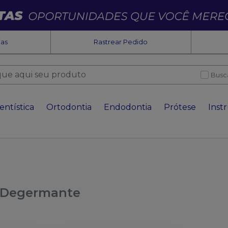
ias
Rastrear Pedido
Busc
entística
Ortodontia
Endodontia
Prótese
Inst
a Degermante