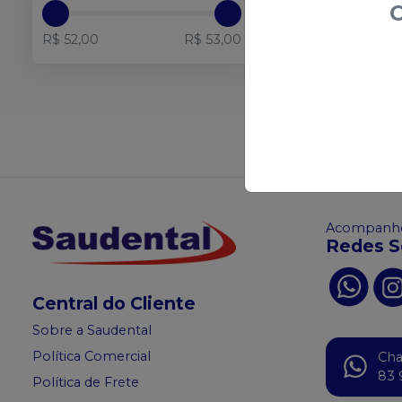
O
Adicionar ao
R$ 52,00
R$ 53,00
Não achou
Acompanhe
Redes S
Central do Cliente
Sobre a Saudental
Política Comercial
Ch
83 
Política de Frete