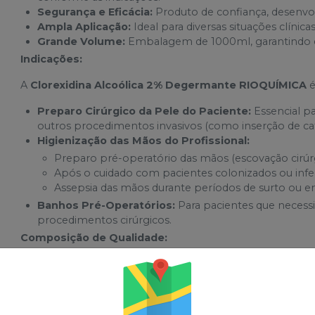
Segurança e Eficácia:
Produto de confiança, desenvol
Ampla Aplicação:
Ideal para diversas situações clíni
Grande Volume:
Embalagem de 1000ml, garantindo ex
Indicações:
A
Clorexidina Alcoólica 2% Degermante RIOQUÍMICA
é
Preparo Cirúrgico da Pele do Paciente:
Essencial pa
outros procedimentos invasivos (como inserção de cat
Higienização das Mãos do Profissional:
Preparo pré-operatório das mãos (escovação cirúrg
Após o cuidado com pacientes colonizados ou infe
Assepsia das mãos durante períodos de surto ou e
Banhos Pré-Operatórios:
Para pacientes que neces
procedimentos cirúrgicos.
Composição de Qualidade:
Cada 100 ml contém: Digliconato de clorexidina (2,0g). Exci
etílico, hidroxietilcelulose, essência floral, corante amarelo
Modo de Usar: