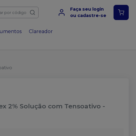
Faça seu login
ar por código
ou cadastre-se
rumentos
Clareador
ativo
ex 2% Solução com Tensoativo
-