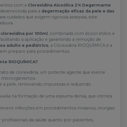
imentos com a
Clorexidina Alcoólica 2% Degermante
 desenvolvida para a
degermação eficaz da pele e das
para cuidados que exigem rigorosa assepsia, este
adoura.
 clorexidina por 100ml
, combinada com álcool etílico e
 facilitando a aplicação e garantindo a remoção de
so adulto e pediátrico
, a Clorexidina RIOQUÍMICA é a
tes em preparo para procedimentos.
mante RIOQUÍMICA?
ato de clorexidina, um potente agente que exerce
e microrganismos.
a pele, removendo impurezas e reduzindo
auxilia na formação de uma espuma densa, que otimiza
venir infecções em procedimentos invasivos, cirurgias
r profissionais da saúde quanto por pacientes,