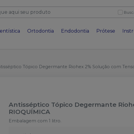
Busc
entística
Ortodontia
Endodontia
Prótese
Inst
tisséptico Tópico Degermante Riohex 2% Solução com Tenso
Antisséptico Tópico Degermante Rioh
RIOQUÍMICA
Embalagem com 1 litro.