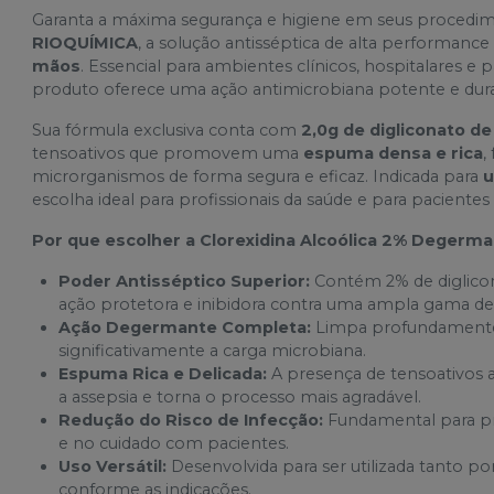
Garanta a máxima segurança e higiene em seus proced
RIOQUÍMICA
, a solução antisséptica de alta performance
mãos
. Essencial para ambientes clínicos, hospitalares e 
produto oferece uma ação antimicrobiana potente e dur
Sua fórmula exclusiva conta com
2,0g de digliconato de
tensoativos que promovem uma
espuma densa e rica
,
microrganismos de forma segura e eficaz. Indicada para
u
escolha ideal para profissionais da saúde e para pacien
Por que escolher a Clorexidina Alcoólica 2% Deger
Poder Antisséptico Superior:
Contém 2% de diglicon
ação protetora e inibidora contra uma ampla gama d
Ação Degermante Completa:
Limpa profundamente 
significativamente a carga microbiana.
Espuma Rica e Delicada:
A presença de tensoativos 
a assepsia e torna o processo mais agradável.
Redução do Risco de Infecção:
Fundamental para pre
e no cuidado com pacientes.
Uso Versátil:
Desenvolvida para ser utilizada tanto po
conforme as indicações.