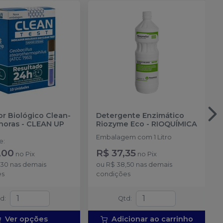
or Biológico Clean-
Detergente Enzimático
horas
-
CLEAN UP
Riozyme Eco
-
RIOQUÍMICA
Embalagem com 1 Litro
de
:
,00
R$ 37,35
no
Pix
no
Pix
,30
nas demais
ou
R$ 38,50
nas demais
es
condições
td
:
Qtd
:
Ver opções
Adicionar ao carrinho