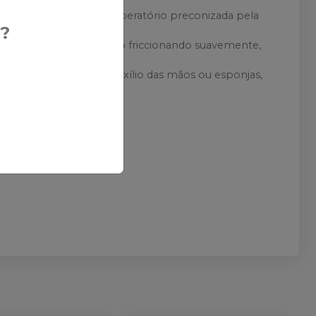
écnica de preparo pré-operatório preconizada pela
?
pele, aplicar o produto friccionando suavemente,
ar o produto e, com auxílio das mãos ou esponjas,
secar.