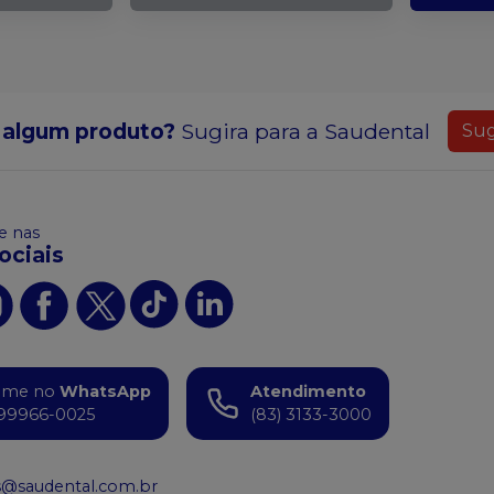
 algum produto?
Sugira para a
Saudental
Sug
 nas
ociais
ame no
WhatsApp
Atendimento
99966-0025
(83) 3133-3000
s@saudental.com.br