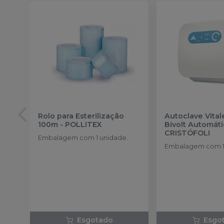
Rolo para Esterilização
Autoclave Vitale
100m
-
POLLITEX
Bivolt Automát
CRISTÓFOLI
Embalagem com 1 unidade.
Embalagem com 1
Esgotado
Esgo