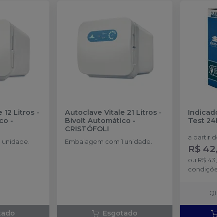
 12 Litros -
Autoclave Vitale 21 Litros -
Indicad
ico
-
Bivolt Automático
-
Test 24
CRISTÓFOLI
a partir 
 unidade.
Embalagem com 1 unidade.
R$ 42
ou
R$ 43
condiçõ
Q
tado
Esgotado