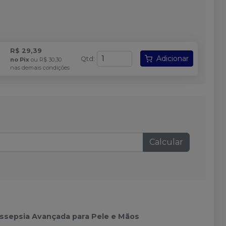
R$ 29,39
Adicionar
Qtd
:
no
Pix
ou
R$ 30,30
nas demais condições
Calcular
Assepsia Avançada para Pele e Mãos