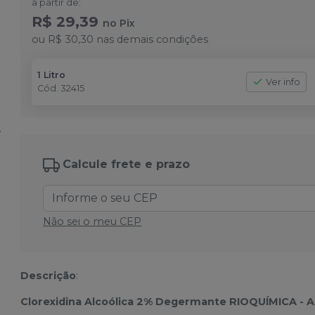
a partir de:
R$ 29,39
no
Pix
ou
R$ 30,30
nas demais condições
1 Litro
Ver info
Cód.
32415
Calcule frete e prazo
Não sei o meu CEP
Descrição
:
Clorexidina Alcoólica 2% Degermante RIOQUÍMICA - 