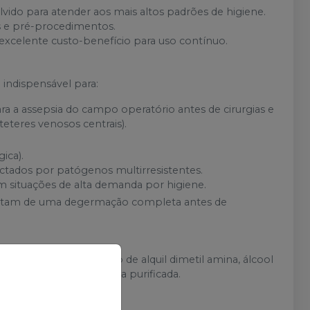
vido para atender aos mais altos padrões de higiene.
cas e pré-procedimentos.
celente custo-benefício para uso contínuo.
 indispensável para:
ra a assepsia do campo operatório antes de cirurgias e
eteres venosos centrais).
ica).
ctados por patógenos multirresistentes.
m situações de alta demanda por higiene.
sitam de uma degermação completa antes de
pientes: glicerina, óxido de alquil dimetil amina, álcool
 (CI 19140 + 16.225) e água purificada.