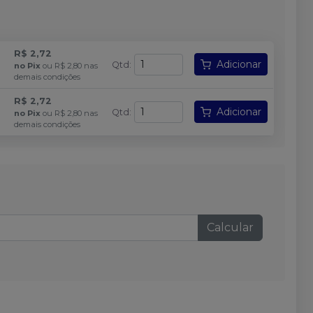
R$ 2,72
Adicionar
Qtd
:
no
Pix
ou
R$ 2,80
nas
demais condições
R$ 2,72
Adicionar
Qtd
:
no
Pix
ou
R$ 2,80
nas
demais condições
Calcular