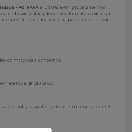
ondada - FG FAVA
é utilizada em procedimentos
s ou materiais restauradores. Seu formato cônico com
as específicas, sendo adequada para processos que
ciso de margens e contornos.
.
m áreas de difícil acesso.
ações antigas, ajustes grossos em coroas e pontes.