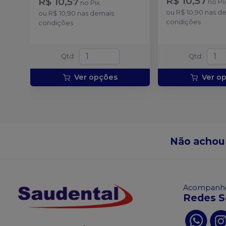
R$ 10,57
R$ 10,57
no
Pi
no
Pix
ou
R$ 10,90
nas d
ou
R$ 10,90
nas demais
condições
condições
Qtd
:
Qtd
:
Ver opções
Ver o
Não achou
Acompanhe
Redes S