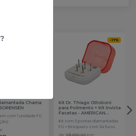
?
ATÉ
-
17
%
-
17
%
Diamantada Chama
Kit Dr. Thiago Ottoboni
 SORENSEN
para Polimento + Kit Invicta
Facetas
-
AMERICAN
em com 1 unidade FG
BURRS
Kit com 5 pontas diamantadas
ção).
FG + Broqueiro com 34 furos.
de
:
de
:
R$ 650,00
por
: