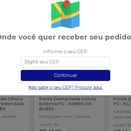
sses
nde você quer receber seu pedido
ATÉ
-
17
%
ATÉ
-
32
%
Informe o seu CEP:
Continuar
Não sabe o seu CEP? Procure aqui.
ada Cônica
Ponta Diamantada Invicta
Ponta 
rredondada
Esférica FG
-
AMERICAN
FG
-
KG
SEN
BURRS
Embalag
 unidade.
Embalagem com 1 unidade.
(alta rota
a partir de
:
a partir 