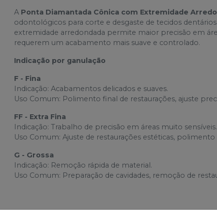
A
Ponta Diamantada Cônica com Extremidade Arred
odontológicos para corte e desgaste de tecidos dentário
extremidade arredondada permite maior precisão em áre
requerem um acabamento mais suave e controlado.
Indicação por ganulação
F - Fina
Indicação: Acabamentos delicados e suaves.
Uso Comum: Polimento final de restaurações, ajuste pre
FF - Extra Fina
Indicação: Trabalho de precisão em áreas muito sensíveis
Uso Comum: Ajuste de restaurações estéticas, polimento e
G - Grossa
Indicação: Remoção rápida de material.
Uso Comum: Preparação de cavidades, remoção de restaur