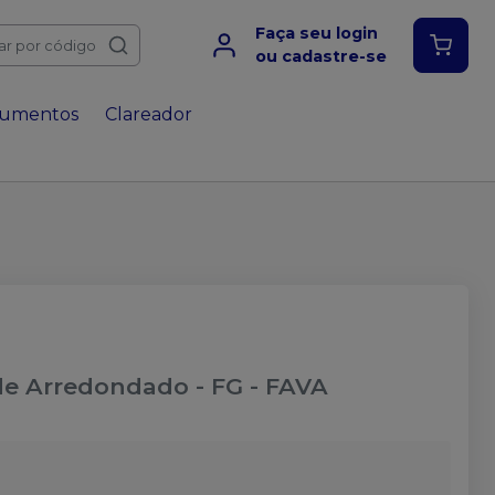
Faça seu login
ar por código
ou cadastre-se
rumentos
Clareador
e Arredondado - FG
-
FAVA