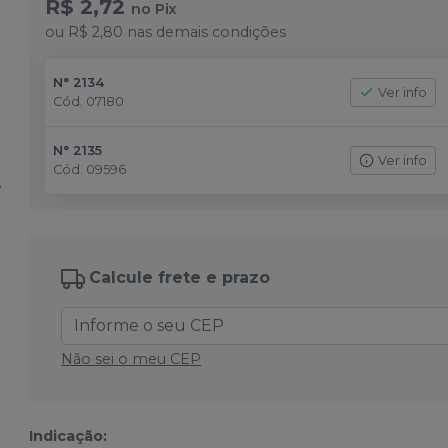
R$ 2,72
no
Pix
ou
R$ 2,80
nas demais condições
N° 2134
Ver info
Cód.
07180
N° 2135
Ver info
Cód.
09596
Calcule frete e prazo
Não sei o meu CEP
Indicação: