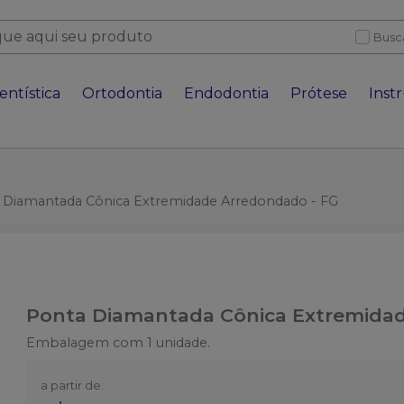
Busc
entística
Ortodontia
Endodontia
Prótese
Inst
 Diamantada Cônica Extremidade Arredondado - FG
Ponta Diamantada Cônica Extremidad
Embalagem com 1 unidade.
a partir de: