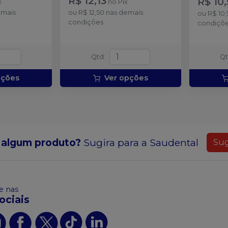
R$ 12,13
R$ 10,
x
no
Pix
emais
ou
R$ 12,50
nas demais
ou
R$ 10
condições
condiçõ
Qtd
:
Q
pções
Ver opções
 algum produto?
Sugira para a
Saudental
Sug
 nas
ociais