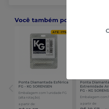
Você também pode gostar de
O
ATÉ
-
17
%
Ponta Diamantada Esférica
Ponta Diamant
FG
-
KG SORENSEN
Extremidade A
FG
-
KG SOREN
Embalagem com 1 unidade FG
Embalagem com 1
(alta rotação).
a partir de
:
a partir de
: