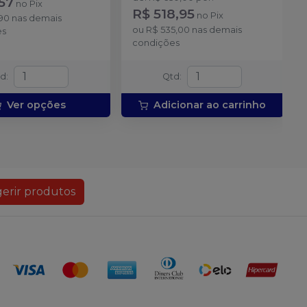
57
no
Pix
R$ 518,95
no
Pix
,90
nas demais
ou
R$ 535,00
nas demais
es
condições
td
:
Qtd
:
Ver opções
Adicionar ao carrinho
erir produtos