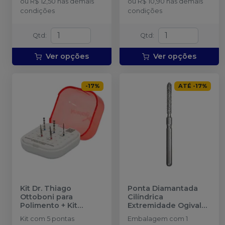
ou
R$ 12,50
nas demais
ou
R$ 10,90
nas demais
condições
condições
Qtd
:
Qtd
:
Ver opções
Ver opções
-
17
%
ATÉ
-
17
%
Kit Dr. Thiago
Ponta Diamantada
Ottoboni para
Cilíndrica
Polimento + Kit
Extremidade Ogival
Invicta Facetas
-
FG
-
KG SORENSEN
Kit com 5 pontas
Embalagem com 1
AMERICAN BURRS