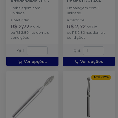
Arredondado - FG
-
Chama FG
-
FAVA
FAVA
Embalagem com 1
Embalagem com 1
unidade
unidade.
a partir de
:
a partir de
:
R$ 2,72
R$ 2,72
no
Pix
no
Pix
ou
R$ 2,80
nas demais
ou
R$ 2,80
nas demais
condições
condições
Qtd
:
Qtd
:
Ver opções
Ver opções
ATÉ
-
17
%