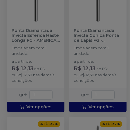
Ponta Diamantada
Ponta Diamantada
Invicta Esférica Haste
Invicta Cônica Ponta
Longa FG
-
AMERICAN
de Lápis FG
-
BURRS
AMERICAN BURRS
Embalagem com 1
Embalagem com 1
unidade.
unidade.
a partir de
:
a partir de
:
R$ 12,13
R$ 12,13
no
Pix
no
Pix
ou
R$ 12,50
nas demais
ou
R$ 12,50
nas demais
condições
condições
Qtd
:
Qtd
:
Ver opções
Ver opções
ATÉ
-
32
%
ATÉ
-
32
%