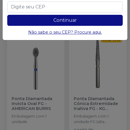
Qtd
:
Qtd
:
Continuar
Ver opções
Ver opções
Não sabe o seu CEP? Procure aqui.
ATÉ
-
17
%
Ponta Diamantada
Ponta Diamantada
Invicta Oval FG
-
Cônica Extremidade
AMERICAN BURRS
Inativa FG
-
KG
SORENSEN
Embalagem com 1
Embalagem com 1
unidade.
unidade FG (alta
rotação).
a partir de
: