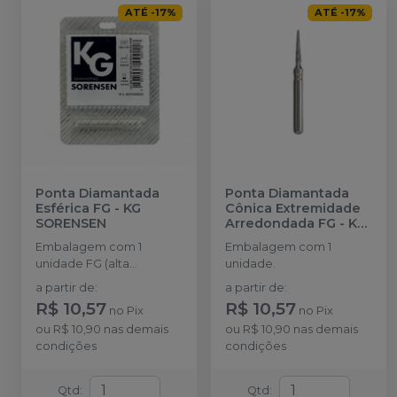
ATÉ
-
17
%
ATÉ
-
17
%
Ponta Diamantada
Ponta Diamantada
Esférica FG
-
KG
Cônica Extremidade
SORENSEN
Arredondada FG
-
KG
SORENSEN
Embalagem com 1
Embalagem com 1
unidade FG (alta
unidade.
rotação).
a partir de
:
a partir de
:
R$ 10,57
R$ 10,57
no
Pix
no
Pix
ou
R$ 10,90
nas demais
ou
R$ 10,90
nas demais
condições
condições
Qtd
:
Qtd
: