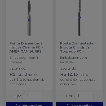
Ponta Diamantada
Ponta Diamantada
Invicta Chama FG
-
Invicta Cilíndrica
AMERICAN BURRS
Torpedo FG
-
AMERICAN BURRS
Embalagem com 1
Embalagem com 1
unidade.
unidade.
a partir de
:
a partir de
:
R$ 12,13
R$ 12,13
no
Pix
no
Pix
ou
R$ 12,50
nas demais
ou
R$ 12,50
nas demais
condições
condições
Qtd
:
Qtd
:
Ver opções
Ver opções