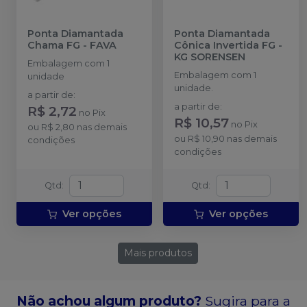
Ponta Diamantada
Ponta Diamantada
Chama FG
-
FAVA
Cônica Invertida FG
-
KG SORENSEN
Embalagem com 1
Embalagem com 1
unidade
unidade.
a partir de
:
a partir de
:
R$ 2,72
no
Pix
R$ 10,57
no
Pix
ou
R$ 2,80
nas demais
ou
R$ 10,90
nas demais
condições
condições
Qtd
:
Qtd
:
Ver opções
Ver opções
Mais produtos
Não achou algum produto?
Sugira para a