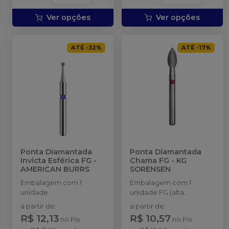
Ver opções
Ver opções
ATÉ
-
32
%
ATÉ
-
17
%
Ponta Diamantada
Ponta Diamantada
Invicta Esférica FG
-
Chama FG
-
KG
AMERICAN BURRS
SORENSEN
Embalagem com 1
Embalagem com 1
unidade.
unidade FG (alta
rotação).
a partir de
:
a partir de
:
R$ 12,13
R$ 10,57
no
Pix
no
Pix