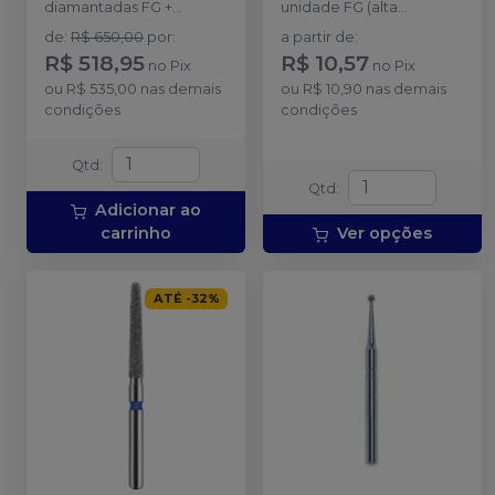
diamantadas FG +
unidade FG (alta
Broqueiro com 34 furos.
rotação).
de
:
R$ 650,00
por
:
a partir de
:
R$ 518,95
R$ 10,57
no
Pix
no
Pix
ou
R$ 535,00
nas demais
ou
R$ 10,90
nas demais
condições
condições
Qtd
:
Qtd
:
Adicionar ao
carrinho
Ver opções
ATÉ
-
32
%