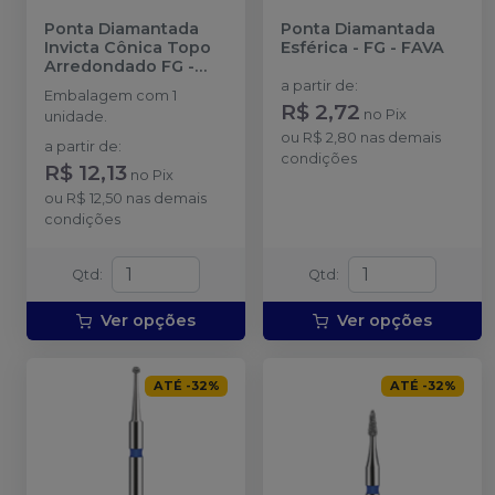
Ponta Diamantada
Ponta Diamantada
Invicta Cônica Topo
Esférica - FG
-
FAVA
Arredondado FG
-
AMERICAN BURRS
a partir de
:
Embalagem com 1
R$ 2,72
no
Pix
unidade.
ou
R$ 2,80
nas demais
a partir de
:
condições
R$ 12,13
no
Pix
ou
R$ 12,50
nas demais
condições
Qtd
:
Qtd
:
Ver opções
Ver opções
ATÉ
-
32
%
ATÉ
-
32
%