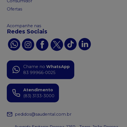
Consumidor
Ofertas
Acompanhe nas
Redes Sociais
Chame no
WhatsApp
83 99966-0025
Atendimento
(83) 3133-3000
pedidos@saudental.com.br
Avenida Epitacio Pessoa, 1250 - Torre, João Pessoa -