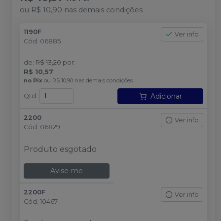
ou
R$ 10,90
nas demais condições
1190F
Ver info
Cód.
06885
de
:
R$ 13,20
por
:
R$ 10,57
no
Pix
ou
R$ 10,90
nas demais condições
Adicionar
Qtd
:
2200
Ver info
Cód.
06829
Produto esgotado
Avise-me
2200F
Ver info
Cód.
10467