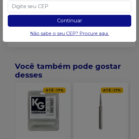
Clique e confira o catalago KG Sorensen
Link para PDF Catálogo
Continuar
Não sabe o seu CEP? Procure aqui.
Você também pode gostar
desses
ATÉ
-
17
%
ATÉ
-
17
%