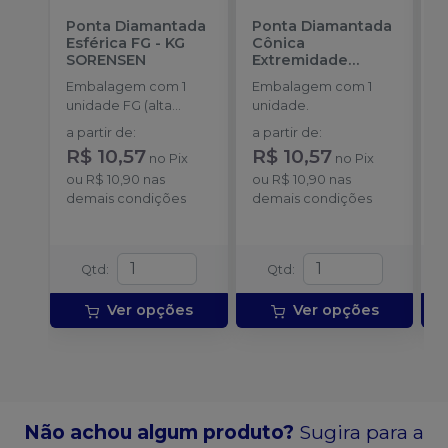
Ponta Diamantada
Ponta Diamantada
P
Esférica FG
-
KG
Cônica
I
SORENSEN
Extremidade
-
Arredondada FG
-
Embalagem com 1
Embalagem com 1
E
KG SORENSEN
unidade FG (alta
unidade.
u
rotação).
a partir de
:
a partir de
:
a
R$ 10,57
R$ 10,57
R
no
Pix
no
Pix
ou
R$ 10,90
nas
ou
R$ 10,90
nas
o
demais condições
demais condições
d
Qtd
:
Qtd
:
Ver opções
Ver opções
Não achou algum produto?
Sugira para a