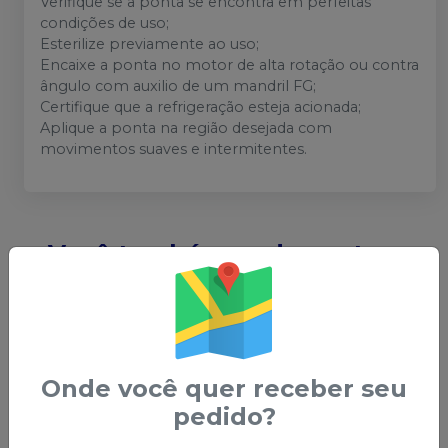
Verifique se a ponta se encontra em perfeitas
condições de uso;
Esterilize previamente ao uso;
Encaixe a ponta no motor de alta rotação ou contra
ângulo com auxilio de um mandril FG;
Certifique que a refrigeração esteja acionada;
Aplique a ponta na região desejada com
movimentos suaves e intermitentes.
Você também pode gostar
desses
ATÉ
-
17
%
ATÉ
-
17
%
Onde você quer receber seu
pedido?