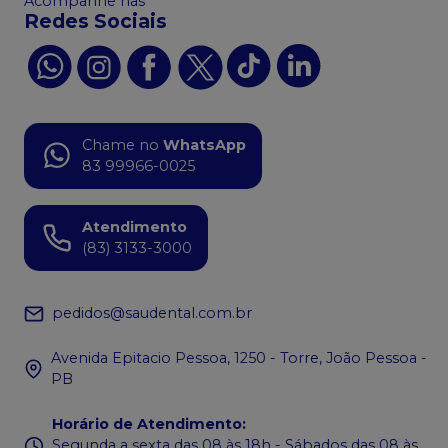
Acompanhe nas
Redes Sociais
Chame no
WhatsApp
83 99966-0025
Atendimento
(83) 3133-3000
pedidos@saudental.com.br
Avenida Epitacio Pessoa, 1250 - Torre, João Pessoa -
PB
Horário de Atendimento
:
Segunda a sexta das 08 às 18h - Sábados das 08 às