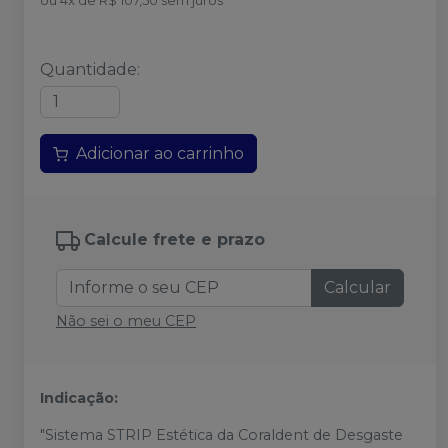
ou
4
x
de
R$ 107,50
sem juros
Quantidade
:
Adicionar ao carrinho
Calcule frete e prazo
Calcular
Não sei o meu CEP
Indicação:
"Sistema STRIP Estética da Coraldent de Desgaste