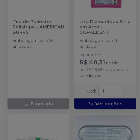
Tira de Poliéster
Lixa Diamantada Strip
Polistripe
-
AMERICAN
em Arco
-
BURRS
CORALDENT
Embalagem com 50
Embalagem com 1
unidades.
unidade.
a partir de
:
R$ 48,31
no
Pix
ou
R$ 49,80
nas demais
condições
Qtd
:
Esgotado
Ver opções