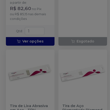
a partir de
:
R$ 82,60
no
Pix
ou
R$ 85,15
nas demais
condições
Qtd
:
Ver opções
Esgotado
Tira de Lixa Abrasiva
Tira de Aço
em Aço
-
TDV
Diamantada Diamond