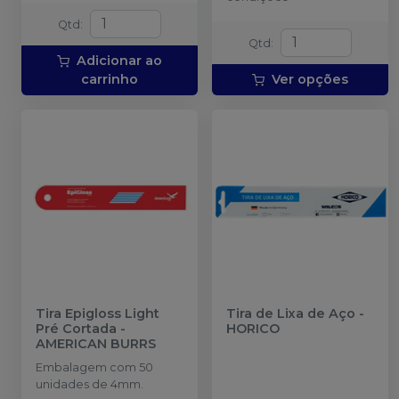
Qtd
:
Qtd
:
Adicionar ao
carrinho
Ver opções
Tira Epigloss Light
Tira de Lixa de Aço
-
Pré Cortada
-
HORICO
AMERICAN BURRS
Embalagem com 50
unidades de 4mm.