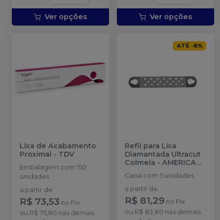
Ver opções
Ver opções
ATÉ
-
8
%
Lixa de Acabamento
Refil para Lixa
Proximal
-
TDV
Diamantada Ultracut
Colmeia
-
AMERICAN
Embalagem com 150
BURRS
Caixa com 5 unidades
unidades
a partir de
:
a partir de
:
R$ 81,29
R$ 73,53
no
Pix
no
Pix
ou
R$ 83,80
nas demais
ou
R$ 75,80
nas demais