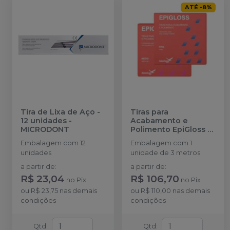
ATÉ
-
8
%
Tira de Lixa de Aço -
Tiras para
12 unidades
-
Acabamento e
MICRODONT
Polimento EpiGloss
-
AMERICAN BURRS
Embalagem com 12
Embalagem com 1
unidades
unidade de 3 metros
a partir de
:
a partir de
:
R$ 23,04
R$ 106,70
no
Pix
no
Pix
ou
R$ 23,75
nas demais
ou
R$ 110,00
nas demais
condições
condições
Qtd
:
Qtd
: