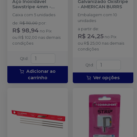
Aço Inoxidável
Galvanizado Oxistripe
Sawstripe 4mm
-
-
AMERICAN BURRS
AMERICAN BURRS
Caixa com 5 unidades
Embalagem com 10
unidades
de
:
R$ 110,00
por
:
R$ 98,94
a partir de
:
no
Pix
R$ 24,25
no
Pix
ou
R$ 102,00
nas demais
condições
ou
R$ 25,00
nas demais
condições
Qtd
:
Qtd
:
Adicionar ao
carrinho
Ver opções