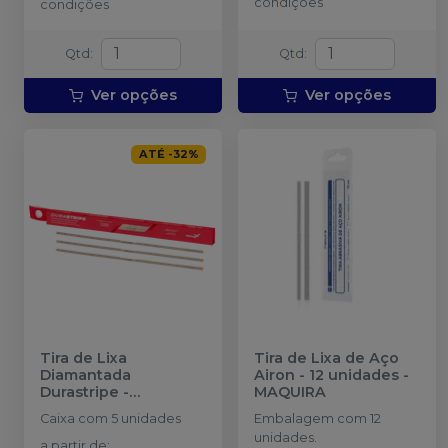
condições
condições
Qtd
:
Qtd
:
Ver opções
Ver opções
ATÉ
-
32
%
Tira de Lixa
Tira de Lixa de Aço
Diamantada
Airon - 12 unidades
-
Durastripe
-
MAQUIRA
AMERICAN BURRS
Caixa com 5 unidades
Embalagem com 12
unidades.
a partir de
: