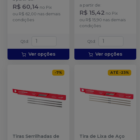
R$ 60,14
a partir de
:
no
Pix
R$ 15,42
no
Pix
ou
R$ 62,00
nas demais
condições
ou
R$ 15,90
nas demais
condições
Qtd
:
Qtd
:
Ver opções
Ver opções
-
7
%
ATÉ
-
23
%
Tiras Serrilhadas de
Tira de Lixa de Aço