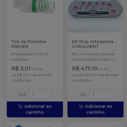
Tira de Poliester
-
Kit Strip Ortodontia
-
PREVEN
CORALDENT
Embalagem com 50
Kit com 6 arcos de lixas
unidades
diamantadas média, fina
e extra-fina, 1 micro serra
R$ 3,01
R$ 417,10
no
Pix
no
Pix
em arcos de inox e 1
ou
R$ 3,10
nas demais
ou
R$ 430,00
nas demais
cabo. Confira mais
condições
condições
detalhes em
Informações Adicionais.
Qtd
:
Qtd
:
Adicionar ao
Adicionar ao
carrinho
carrinho