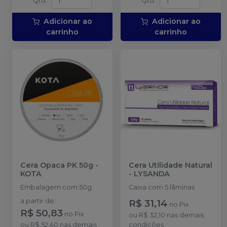
Qtd
:
Qtd
:
Adicionar ao
Adicionar ao
carrinho
carrinho
Cera Opaca PK 50g
-
Cera Utilidade Natural
KOTA
-
LYSANDA
Embalagem com 50g
Caixa com 5 lâminas
a partir de
:
R$ 31,14
no
Pix
R$ 50,83
no
Pix
ou
R$ 32,10
nas demais
ou
R$ 52,40
nas demais
condições