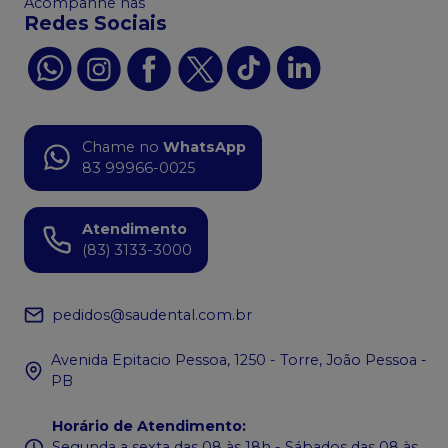
Acompanhe nas
Redes Sociais
Chame no
WhatsApp
83 99966-0025
Atendimento
(83) 3133-3000
pedidos@saudental.com.br
Avenida Epitacio Pessoa, 1250 - Torre, João Pessoa -
PB
Horário de Atendimento
:
Segunda a sexta das 08 às 18h - Sábados das 08 às