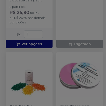
blocos de cera (72g)
Tamanho 15x15x35mm
a partir de
:
R$ 25,90
no
Pix
ou
R$ 26,70
nas demais
condições
Qtd
:
Ver opções
Esgotado