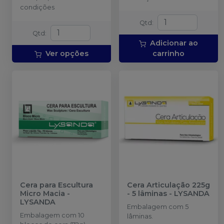
condições
Qtd
:
Qtd
:
Adicionar ao
Ver opções
carrinho
Cera para Escultura
Cera Articulação 225g
Micro Macia
-
- 5 lâminas
-
LYSANDA
LYSANDA
Embalagem com 5
Embalagem com 10
lâminas.