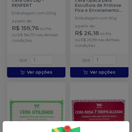
Cera Geo Dip
-
Cera Opaca para
RENFERT
Escultura de Prótese
Fixa e Enceramento
Embalagem com 200g
Diagnóstico
-
Embalagem com 50g.
LYSANDA
a partir de
:
a partir de
:
R$ 159,76
no
Pix
R$ 26,18
no
Pix
ou
R$ 164,70
nas demais
ou
R$ 26,99
nas demais
condições
condições
Qtd
:
Qtd
:
Ver opções
Ver opções