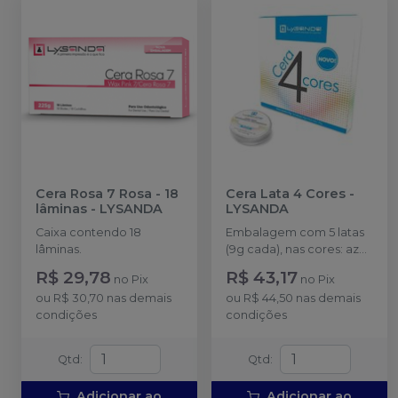
Cera Rosa 7 Rosa - 18
Cera Lata 4 Cores
-
lâminas
-
LYSANDA
LYSANDA
Caixa contendo 18
Embalagem com 5 latas
lâminas.
(9g cada), nas cores: azul,
verde, rosa, amarela e
R$ 29,78
R$ 43,17
no
Pix
no
Pix
cera pegajosa.
ou
R$ 30,70
nas demais
ou
R$ 44,50
nas demais
condições
condições
Qtd
:
Qtd
:
Adicionar ao
Adicionar ao