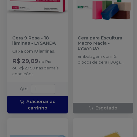
Cera 9 Rosa - 18
Cera para Escultura
lâminas
-
LYSANDA
Macro Macia
-
LYSANDA
Caixa com 18 lâminas.
Embalagem com 12
R$ 29,09
no
Pix
blocos de cera (190g),
ou
R$ 29,99
nas demais
tamanho 19,5x19,5x50mm
condições
Qtd
:
Adicionar ao
carrinho
Esgotado