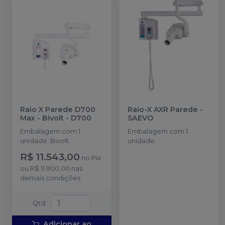
Raio X Parede D700
Raio-X AXR Parede
-
Max - Bivolt
-
D700
SAEVO
Embalagem com 1
Embalagem com 1
unidade. Bivolt.
unidade.
R$ 11.543,00
no
Pix
ou
R$ 11.900,00
nas
demais condições
Qtd
:
Adicionar ao