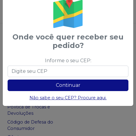
Sugerir produtos
Onde você quer receber seu
pedido?
Informe o seu CEP:
Central do Cliente
Privacidade e
Segurança
Sobre a Saudental
Continuar
Política de Privacidade -
Política Comercial
LGPD
Não sabe o seu CEP? Procure aqui.
Política de Frete
Política de Trocas e
Devoluções
Código de Defesa do
Consumidor