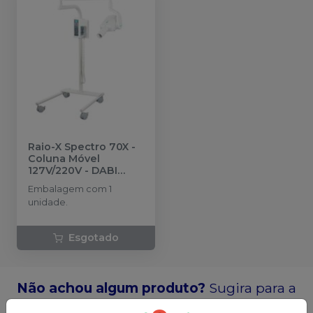
Raio-X Spectro 70X -
Coluna Móvel
127V/220V
-
DABI
ATLANTE
Embalagem com 1
unidade.
Esgotado
Não achou algum produto?
Sugira para a
Saudental