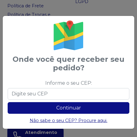
LGPD
Política de Frete
Política de Trocas e
Devoluções
Código de Defesa do
Consumidor
Ofertas
Onde você quer receber seu
Acompanhe nas
pedido?
Redes Sociais
Informe o seu CEP:
Chame no
WhatsApp
Continuar
83 99966-0025
Não sabe o seu CEP? Procure aqui.
Atendimento