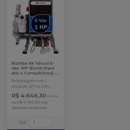
Bomba de Vácuo E-
Vac 1HP Bivolt (Para
até 4 Consultórios)
-
EVOTECH
Embalagem com 1
unidade. 127 ou 220v
(Com chave seletora).
R$ 4.646,30
no
Pix
ou
R$ 4.790,00
nas
demais condições
Qtd
: