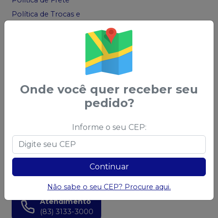
Política de Frete
Política de Trocas e
Devoluções
Código de Defesa do
Consumidor
Ofertas
Onde você quer receber seu
Acompanhe nas
Redes Sociais
pedido?
Informe o seu CEP:
Chame no
WhatsApp
Continuar
83 99966-0025
Não sabe o seu CEP? Procure aqui.
Atendimento
(83) 3133-3000