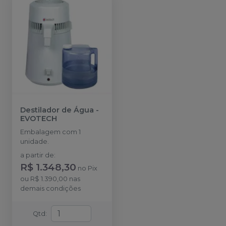
Destilador de Água
-
EVOTECH
Embalagem com 1
unidade.
a partir de
:
R$ 1.348,30
no
Pix
ou
R$ 1.390,00
nas
demais condições
Qtd
: