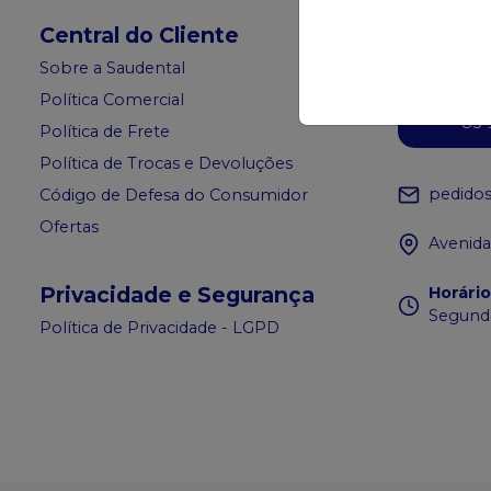
Central do Cliente
Sobre a Saudental
Política Comercial
Ch
83 
Política de Frete
Política de Trocas e Devoluções
pedido
Código de Defesa do Consumidor
Ofertas
Avenida
Privacidade e Segurança
Horári
Segunda
Política de Privacidade - LGPD