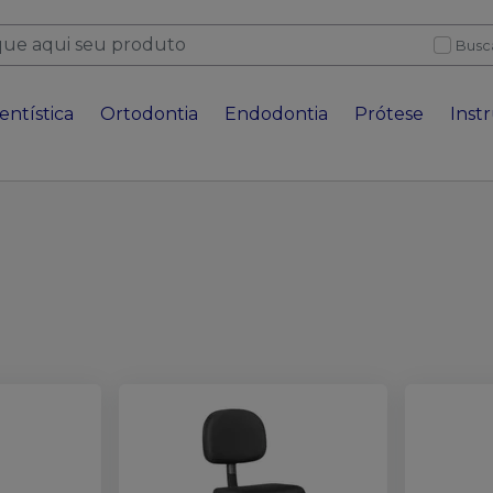
Busc
entística
Ortodontia
Endodontia
Prótese
Inst