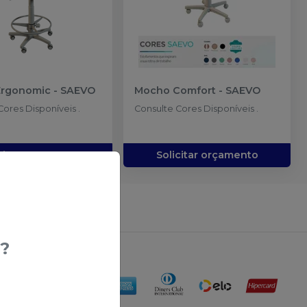
Ergonomic
-
SAEVO
Mocho Comfort
-
SAEVO
Cores Disponíveis .
Consulte Cores Disponíveis .
citar orçamento
Solicitar orçamento
erir produtos
?