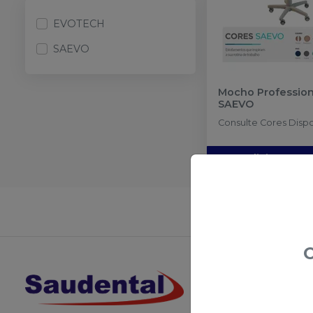
EVOTECH
SAEVO
Mocho Profession
SAEVO
Consulte Cores Dispon
Solicitar orç
Não achou
O
Acompanhe
Redes S