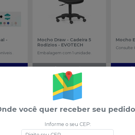
al
-
Mocho Draw - Cadeira 5
Mocho 
Rodízios
-
EVOTECH
Consulte 
íveis .
Embalagem com 1 unidade.
amento
Esgotado
Soli
 algum produto?
Sugira para a
Saudental
Sug
nde você quer receber seu pedido
 nas
Informe o seu CEP:
ociais