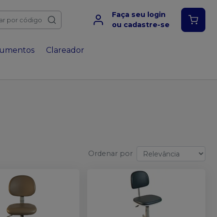
Faça seu login
ar por código
ou cadastre-se
rumentos
Clareador
Ordenar por