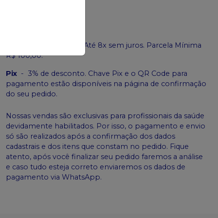
Cartão de crédito
-
Até 8x sem juros. Parcela Mínima
R$ 100,00.
Pix
-
3% de desconto. Chave Pix e o QR Code para
pagamento estão disponíveis na página de confirmação
do seu pedido.
Nossas vendas são exclusivas para profissionais da saúde
devidamente habilitados. Por isso, o pagamento e envio
só são realizados após a confirmação dos dados
cadastrais e dos itens que constam no pedido. Fique
atento, após você finalizar seu pedido faremos a análise
e caso tudo esteja correto enviaremos os dados de
pagamento via WhatsApp.