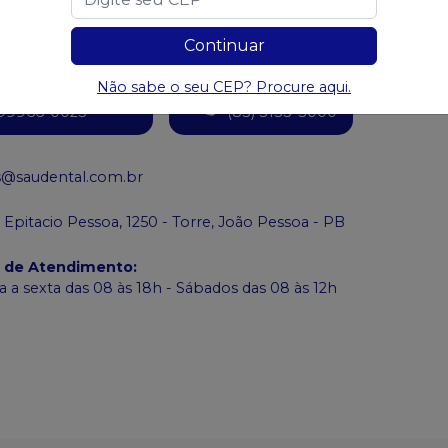
Continuar
Não sabe o seu CEP? Procure aqui.
ame no
WhatsApp
Atendimento
99966-0025
(83) 3133-3000
s@saudental.com.br
 Epitacio Pessoa, 1250 - Torre, João Pessoa - PB
o de Atendimento
:
 a sexta das 08 às 18h - Sábados das 08 às 12h