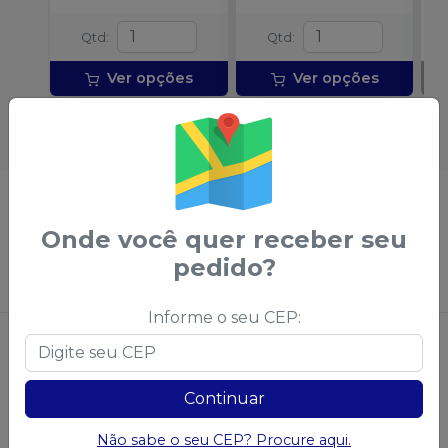
Qtd
:
Qtd
:
Ver opções
Ver opções
Não achou algum produto?
Sugira para a
Saudental
Onde você quer receber seu
pedido?
Sugerir produtos
Informe o seu CEP:
Continuar
Não sabe o seu CEP? Procure aqui.