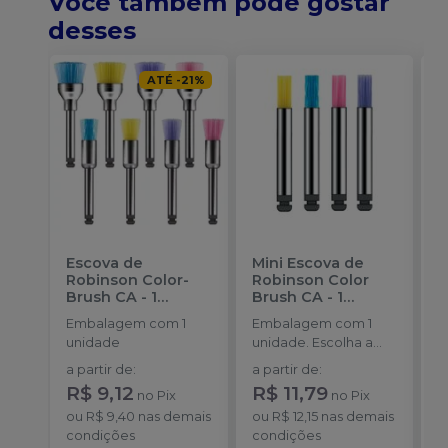
Você também pode gostar
desses
ATÉ
-
21
%
Escova de
Mini Escova de
P
Robinson Color-
Robinson Color
H
Brush CA - 1
Brush CA - 1
1
unidade
-
unidade
-
Embalagem com 1
Embalagem com 1
AMERICAN BURRS
AMERICAN BURRS
unidade
unidade. Escolha a
cor.
a partir de
:
a partir de
:
R$ 9,12
R$ 11,79
no
Pix
no
Pix
ou
R$ 9,40
nas demais
ou
R$ 12,15
nas demais
condições
condições