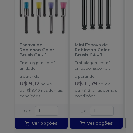
Escova de
Mini Escova de
P
Robinson Color-
Robinson Color
H
Brush CA - 1
Brush CA - 1
1
unidade
-
unidade
-
Embalagem com 1
Embalagem com 1
AMERICAN BURRS
AMERICAN BURRS
unidade
unidade. Escolha a
cor.
a partir de
:
a partir de
:
R$ 9,12
R$ 11,79
no
Pix
no
Pix
ou
R$ 9,40
nas demais
ou
R$ 12,15
nas demais
condições
condições
Qtd
:
Qtd
:
Ver opções
Ver opções