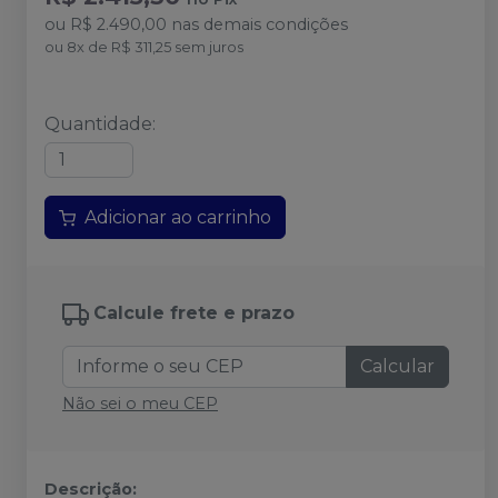
ou
R$ 2.490,00
nas demais condições
ou
8
x
de
R$ 311,25
sem juros
Quantidade
:
Adicionar ao carrinho
Calcule frete e prazo
Calcular
Não sei o meu CEP
Descrição: