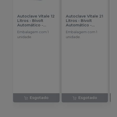
Autoclave Vitale 12
Autoclave Vitale 21
F
Litros - Bivolt
Litros - Bivolt
V
Automático
-
Automático
-
G
CRISTÓFOLI
CRISTÓFOLI
U
Embalagem com 1
Embalagem com 1
E
unidade.
unidade.
V
4
r
c
b
s
lu
Esgotado
Esgotado