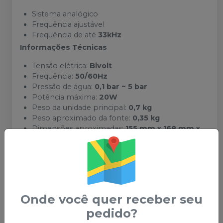
Sistema analógico
Frequência ajustável
Frequência de até
33kHz
Informações Técnicas
Tensão elétrica:
Bivolt
Frequência:
50/60Hz
Pressão de água:
0,1 bar ~ 5 bar
Potência máxima:
20W
Peso da unidade principal:
0,7 kg
Peso aproximado da fonte:
0,35 kg
Dimensões aproximadas:
155 mm x 168 mm x
80 mm
Garantia
06 meses de garantia de fábrica
Onde você quer receber seu
pedido?