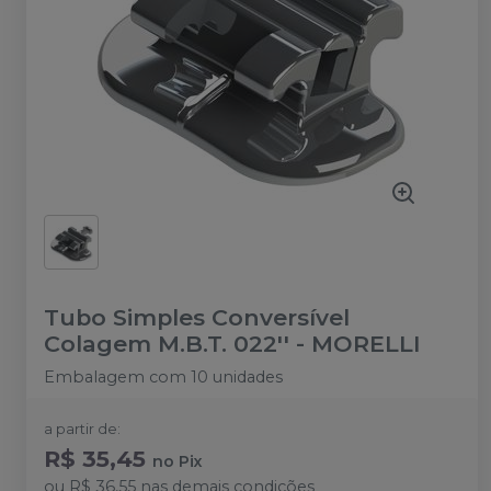
Tubo Simples Conversível
Colagem M.B.T. 022''
-
MORELLI
Embalagem com 10 unidades
a partir de:
R$ 35,45
no
Pix
ou
R$ 36,55
nas demais condições