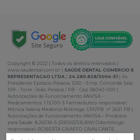
Copyright © 2022 | Todos os direitos reservados |
www.saudental.com.br |
SAÚDE DENTAL COMERCIO E
REPRESENTACAO LTDA
|
24.280.828/0004-51
| Av.
Presidente Epitacio Pessoa, 1250 - Emp. Concorde Sala
109 - Torre -João Pessoa / PB - Cep 58040-000 |
Autorizações de Funcionamento ANVISA -
Medicamentos: 1.15.100-3 Farmacêutico responsável:
Mônica Valéria Medeiros Nóbrega. CRF/PB nº 2631 PB |
Autorizações de Funcionamento ANVISA – Produtos
para Saúde: 8.26236-5 (516102253L8W) Odontólogo
responsável: ROBERTA CAIAFFO CAVALCANTE
ANDRADE. CRO/PB 2368 PB | Política de Privacidade e