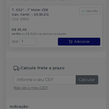
T. 022'' - 1º Molar I/DE
Ver info
Gan. Centr. - 20.35.212
Cód.
35923
R$ 35,45
no
Pix
ou
R$ 36,55
nas demais condições
Adicionar
Qtd
:
Calcule frete e prazo
Calcular
Não sei o meu CEP
Indicação: