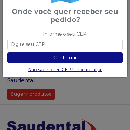
condições
demais condições
Onde você quer receber seu
pedido?
Qtd
:
Qtd
:
Informe o seu CEP:
Ver opções
Ver opções
Continuar
Não sabe o seu CEP? Procure aqui.
Não achou algum produto?
Sugira para a
Saudental
Sugerir produtos