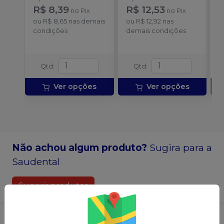
R$ 8,39
R$ 12,53
no
Pix
no
Pix
ou
R$ 8,65
nas demais
ou
R$ 12,92
nas
condições
demais condições
Qtd
:
Qtd
:
Ver opções
Ver opções
Não achou algum produto?
Sugira para a
Saudental
Sugerir produtos