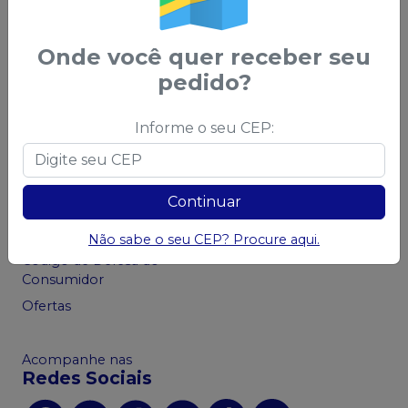
Onde você quer receber seu
pedido?
Central do Cliente
Privacidade e
Segurança
Informe o seu CEP:
Sobre a Saudental
Política de Privacidade -
Política Comercial
LGPD
Política de Frete
Continuar
Política de Trocas e
Devoluções
Não sabe o seu CEP? Procure aqui.
Código de Defesa do
Consumidor
Ofertas
Acompanhe nas
Redes Sociais