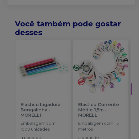
Você também pode gostar
desses
Elástico Ligadura
Elástico Corrente
A
Bengalinha
-
Médio 1,5m
-
O
MORELLI
MORELLI
T
-
Embalagem com
Embalagem com 1,5
E
1000 unidades
metros
S
a partir de
:
a partir de
: