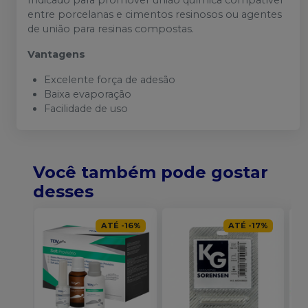
Indicado para promover união química compatível
entre porcelanas e cimentos resinosos ou agentes
de união para resinas compostas.
Vantagens
Excelente força de adesão
Baixa evaporação
Facilidade de uso
Você também pode gostar
desses
ATÉ
-
16
%
ATÉ
-
17
%