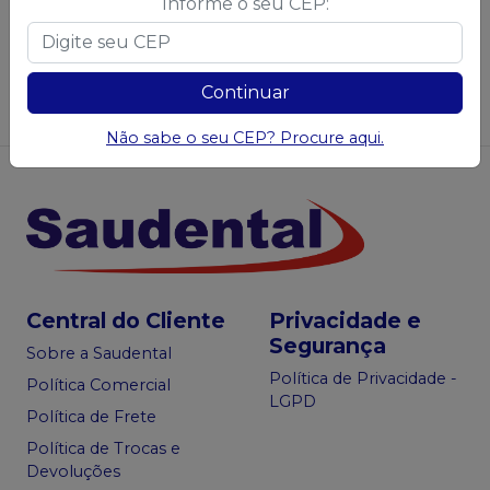
Informe o seu CEP:
Não achou algum produto?
Sugira para a
Saudental
Continuar
Sugerir produtos
Não sabe o seu CEP? Procure aqui.
Central do Cliente
Privacidade e
Segurança
Sobre a Saudental
Política de Privacidade -
Política Comercial
LGPD
Política de Frete
Política de Trocas e
Devoluções