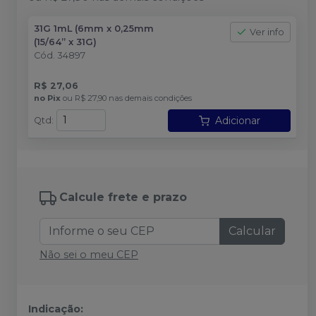
31G 1mL (6mm x 0,25mm
Ver info
(15/64” x 31G)
Cód.
34897
R$ 27,06
no
Pix
ou
R$ 27,90
nas demais condições
Adicionar
Qtd
:
Calcule frete e prazo
Calcular
Não sei o meu CEP
Indicação: