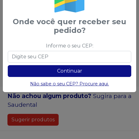
unidades.
unidades.
u
B
a partir de
:
a
R
R$ 13,39
no
Pix
Onde você quer receber seu
ou
R$ 13,80
nas
o
pedido?
demais condições
d
Informe o seu CEP:
Qtd
:
Ver opções
Esgotado
Continuar
Não sabe o seu CEP? Procure aqui.
Não achou algum produto?
Sugira para a
Saudental
Sugerir produtos