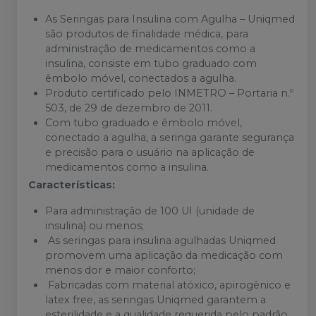
As Seringas para Insulina com Agulha – Uniqmed
são produtos de finalidade médica, para
administração de medicamentos como a
insulina, consiste em tubo graduado com
êmbolo móvel, conectados a agulha.
Produto certificado pelo INMETRO – Portaria n.º
503, de 29 de dezembro de 2011.
Com tubo graduado e êmbolo móvel,
conectado a agulha, a seringa garante segurança
e precisão para o usuário na aplicação de
medicamentos como a insulina.
Características:
Para administração de 100 UI (unidade de
insulina) ou menos;
As seringas para insulina agulhadas Uniqmed
promovem uma aplicação da medicação com
menos dor e maior conforto;
Fabricadas com material atóxico, apirogênico e
latex free, as seringas Uniqmed garantem a
esterilidade e a qualidade requerida pelo padrão