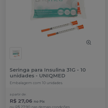
Seringa para Insulina 31G - 10
unidades
-
UNIQMED
Embalagem com 10 unidades.
a partir de:
R$ 27,06
no
Pix
ou
R$ 27,90
nas demais condições