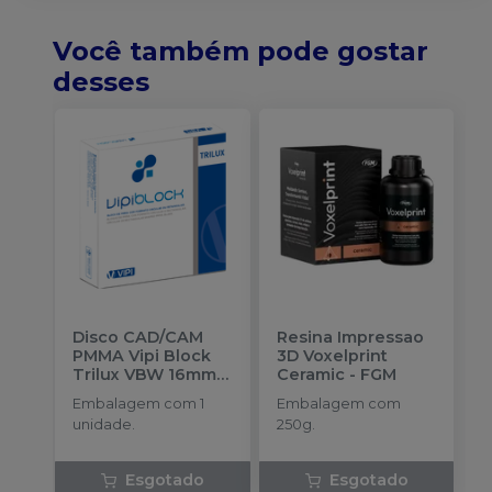
Você também pode gostar
desses
Disco CAD/CAM
Resina Impressao
PMMA Vipi Block
3D Voxelprint
Trilux VBW 16mm
-
Ceramic
-
FGM
VIPI
Embalagem com 1
Embalagem com
unidade.
250g.
Esgotado
Esgotado