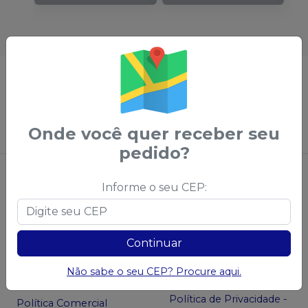
Não achou algum produto?
Sugira para a
Saudental
Sugerir produtos
Onde você quer receber seu
pedido?
Informe o seu CEP:
Continuar
Central do Cliente
Privacidade e
Não sabe o seu CEP? Procure aqui.
Segurança
Sobre a Saudental
Política de Privacidade -
Política Comercial