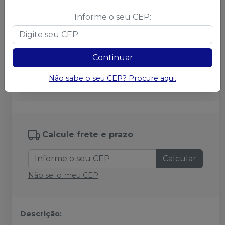
Opaquer White
Informe o seu CEP:
Ver info
Cód.
41806
de
:
R$ 164,50
por
:
R$ 116,30
Continuar
no
Pix
ou
R$ 119,90
nas demais condições
Não sabe o seu CEP? Procure aqui.
Adicionar
Qtd
:
Calcule frete e prazo
Calcular
Não sei o meu CEP
Descrição: