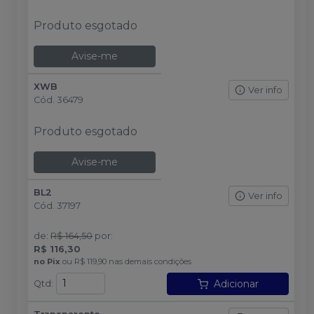
Produto esgotado
Avise-me
XWB
Ver info
Cód.
36479
Produto esgotado
Avise-me
BL2
Ver info
Cód.
37197
de
:
R$ 164,50
por
:
R$ 116,30
no
Pix
ou
R$ 119,90
nas demais condições
Adicionar
Qtd
: