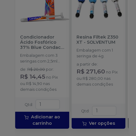
Condicionador
Resina Filtek Z350
K
Ácido Fosfórico
XT
-
SOLVENTUM
F
37% Blue Condac
-
S
Embalagem com 1
FGM
Embalagem com 3
E
seringa de 4g.
seringas com 2,5ml
s
a partir de
:
cada uma e 3
A
de
:
R$ 20,00
por
:
R$ 271,60
no
Pix
ponteiras para
4
R$ 14,45
no
Pix
aplicação.
ou
R$ 280,00
nas
pl
ou
R$ 14,90
nas
demais condições
s
demais condições
f
l
Qtd
:
Qtd
:
Adicionar ao
carrinho
Ver opções