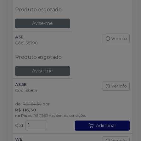
Produto esgotado
Avise-me
A3E
Ver info
Cód.
35790
Produto esgotado
Avise-me
A3,5E
Ver info
Cód.
36814
de
:
R$ 164,50
por
:
R$ 116,30
no
Pix
ou
R$ 119,90
nas demais condições
Adicionar
Qtd
:
WE
Ver info