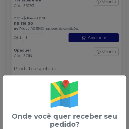
Transparente
Ver info
Cód.
35793
de
:
R$ 164,50
por
:
R$ 116,30
no
Pix
ou
R$ 119,90
nas demais condições
Adicionar
Qtd
:
Opaquer
Ver info
Cód.
37114
Produto esgotado
Avise-me
Incisal
Ver info
Cód.
35792
Produto esgotado
Onde você quer receber seu
pedido?
Avise-me