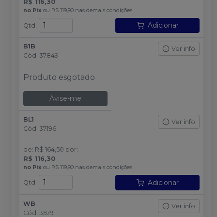
R$ 116,30
no
Pix
ou
R$ 119,90
nas demais condições
Adicionar
Qtd
:
B1B
Ver info
Cód.
37849
Produto esgotado
Avise-me
BL1
Ver info
Cód.
37196
de
:
R$ 164,50
por
:
R$ 116,30
no
Pix
ou
R$ 119,90
nas demais condições
Adicionar
Qtd
:
WB
Ver info
Cód.
35791