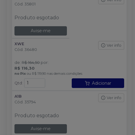
Cód.
35801
Produto esgotado
Avise-me
XWE
Ver info
Cód.
36480
de
:
R$ 164,50
por
:
R$ 116,30
no
Pix
ou
R$ 119,90
nas demais condições
Adicionar
Qtd
:
A1B
Ver info
Cód.
35794
Produto esgotado
Avise-me