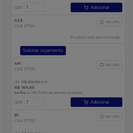
Adicionar
Qtd
:
A3,5
Ver info
Cód.
27734
Produto sob encomenda
Solicitar orçamento
AM
Ver info
Cód.
27739
de
:
R$ 224,90
por
:
R$ 169,65
no
Pix
ou
R$ 174,90
nas demais condições
Adicionar
Qtd
:
B1
Ver info
Cód.
27735