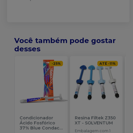
Você também pode gostar
desses
-
25
%
ATÉ
-
11
%
Condicionador
Resina Filtek Z350
K
Ácido Fosfórico
XT
-
SOLVENTUM
F
37% Blue Condac
-
S
Embalagem com 1