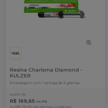
Resina Charisma Diamond
-
KULZER
Embalagem com 1 seringa de 4 gramas
a partir de:
R$ 169,65
no
Pix
ou
R$ 174,90
nas demais condições