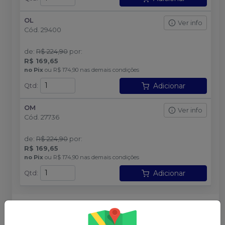
OL
Ver info
Cód.
29400
de
:
R$ 224,90
por
:
R$ 169,65
no
Pix
ou
R$ 174,90
nas demais condições
Adicionar
Qtd
:
OM
Ver info
Cód.
27736
de
:
R$ 224,90
por
:
R$ 169,65
no
Pix
ou
R$ 174,90
nas demais condições
Adicionar
Qtd
: