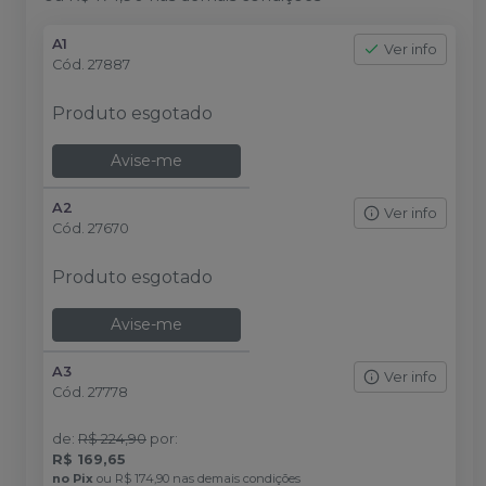
A1
Ver info
Cód.
27887
Produto esgotado
Avise-me
A2
Ver info
Cód.
27670
Produto esgotado
Avise-me
A3
Ver info
Cód.
27778
de
:
R$ 224,90
por
:
R$ 169,65
no
Pix
ou
R$ 174,90
nas demais condições