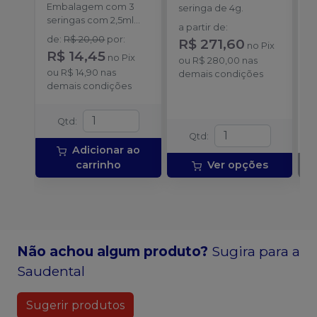
FGM
Embalagem com 3
E
seringa de 4g.
seringas com 2,5ml
s
a partir de
:
cada uma e 3
A
de
:
R$ 20,00
por
:
R$ 271,60
no
Pix
ponteiras para
4
R$ 14,45
no
Pix
aplicação.
ou
R$ 280,00
nas
pl
ou
R$ 14,90
nas
demais condições
s
demais condições
f
l
Qtd
:
Qtd
:
Adicionar ao
carrinho
Ver opções
Não achou algum produto?
Sugira para a
Saudental
Sugerir produtos