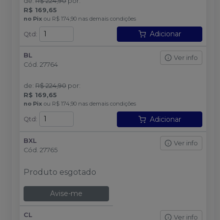
de
:
R$ 224,90
por
:
R$ 169,65
no
Pix
ou
R$ 174,90
nas demais condições
Adicionar
Qtd
:
BL
Ver info
Cód.
27764
de
:
R$ 224,90
por
:
R$ 169,65
no
Pix
ou
R$ 174,90
nas demais condições
Adicionar
Qtd
:
BXL
Ver info
Cód.
27765
Produto esgotado
Avise-me
CL
Ver info