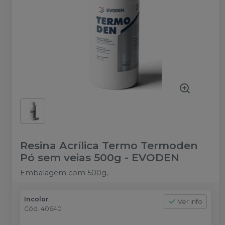
Resina Acrílica Termo Termoden
Pó sem veias 500g
-
EVODEN
Embalagem com 500g,
Incolor
Ver info
Cód.
40640