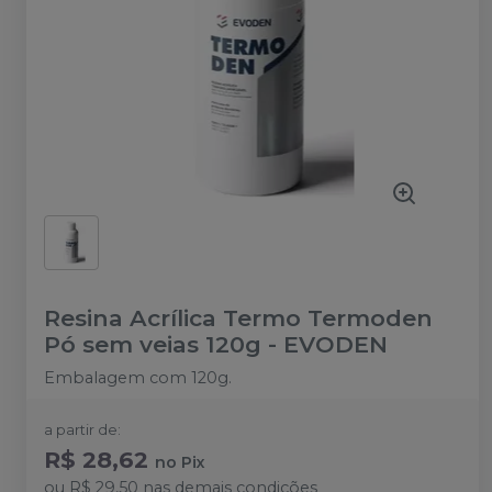
Resina Acrílica Termo Termoden
Pó sem veias 120g
-
EVODEN
Embalagem com 120g.
a partir de:
R$ 28,62
no
Pix
ou
R$ 29,50
nas demais condições