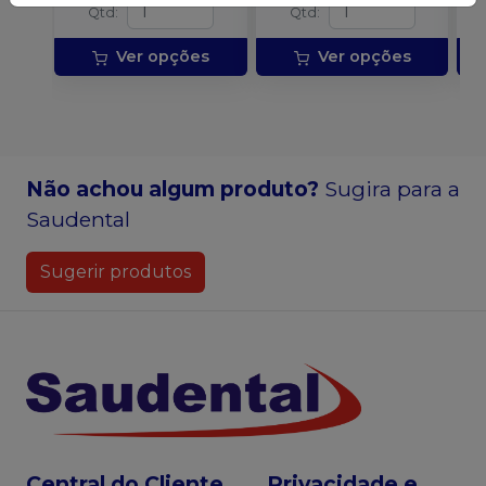
Qtd
:
Qtd
:
Ver opções
Ver opções
Não achou algum produto?
Sugira para a
Saudental
Sugerir produtos
Central do Cliente
Privacidade e