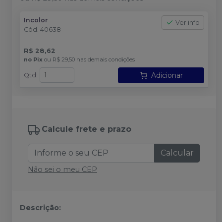
Incolor
Ver info
Cód.
40638
R$ 28,62
no
Pix
ou
R$ 29,50
nas demais condições
Adicionar
Qtd
:
Calcule frete e prazo
Calcular
Não sei o meu CEP
Descrição: