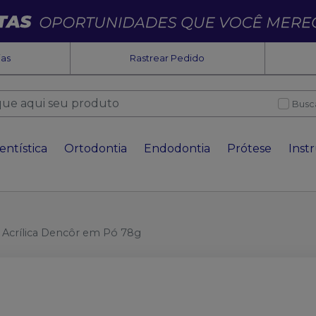
ias
Rastrear Pedido
Busc
entística
Ortodontia
Endodontia
Prótese
Inst
 Acrílica Dencôr em Pó 78g