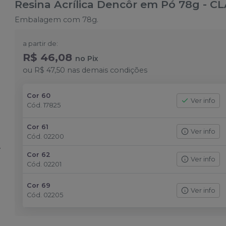
Resina Acrílica Dencôr em Pó 78g
-
CL
Embalagem com 78g.
a partir de:
R$ 46,08
no
Pix
ou
R$ 47,50
nas demais condições
Cor 60
Ver info
Cód.
17825
Cor 61
Ver info
Cód.
02200
Cor 62
Ver info
Cód.
02201
Cor 69
Ver info
Cód.
02205