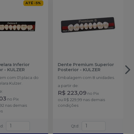
ATÉ
-
5
%
elara Inferior
Dente Premium Superior
or
-
KULZER
Posterior
-
KULZER
em com 01 placa do
Embalagem com 8 unidades.
lara Kulzer.
a partir de
:
de
:
R$ 223,09
no
Pix
,03
no
Pix
ou
R$ 229,99
nas demais
,92
nas demais
condições
es
td
:
Qtd
: