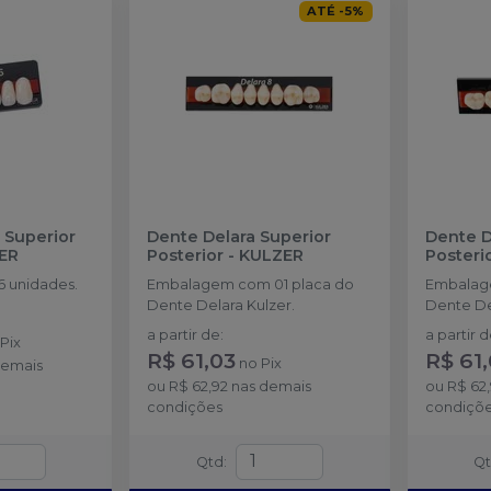
ATÉ
-
5
%
 Superior
Dente Delara Superior
Dente D
ER
Posterior
-
KULZER
Posteri
 unidades.
Embalagem com 01 placa do
Embalag
Dente Delara Kulzer.
Dente De
a partir de
:
a partir 
o
Pix
R$ 61,03
R$ 61
no
Pix
demais
ou
R$ 62,92
nas demais
ou
R$ 62
condições
condiçõ
Qtd
:
Q