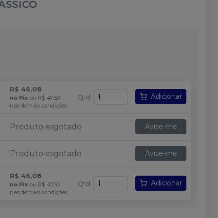
ÁSSICO
R$ 46,08
Adicionar
Qtd
:
no
Pix
ou
R$ 47,50
nas demais condições
Produto esgotado
Avise-me
Produto esgotado
Avise-me
R$ 46,08
Adicionar
Qtd
:
no
Pix
ou
R$ 47,50
nas demais condições