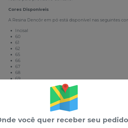
Cores Disponíveis
A Resina Dencôr em pó está disponível nas seguintes cor
Incisal
60
61
62
65
66
67
68
69
73
81
A ampla variedade de tonalidades permite maior fidelidad
diferentes necessidades clínicas.
Composição e Informações Técnicas
nde você quer receber seu pedido
A resina odontológica Dencôr é composta por: