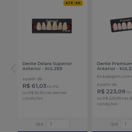
ATÉ
-
5
%
Dente Delara Superior
Dente Premium
Anterior
-
KULZER
Anterior
-
KULZ
Embalagem com 6
a partir de
:
R$ 61,03
a partir de
:
no
Pix
R$ 223,09
n
ou
R$ 62,92
nas demais
condições
ou
R$ 229,99
nas 
condições
Qtd
:
Qtd
: