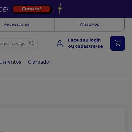
Redes sociais
WhatsApp
Faça seu login
ar por código
ou cadastre-se
rumentos
Clareador