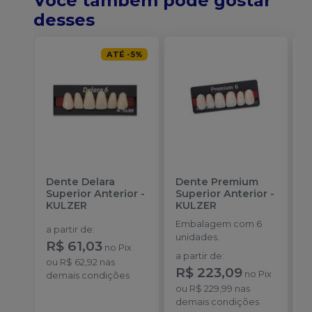
Você também pode gostar
desses
ATÉ
-
5
%
Dente Delara
Dente Premium
D
Superior Anterior
-
Superior Anterior
-
S
KULZER
KULZER
-
Embalagem com 6
E
a partir de
:
unidades.
p
R$ 61,03
no
Pix
D
a partir de
:
a
ou
R$ 62,92
nas
R$ 223,09
R
no
Pix
demais condições
ou
R$ 229,99
nas
o
demais condições
d