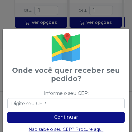
Qtd
:
Qtd
:
Ver opções
Ver opções
Não achou algum produto?
Sugira para a
Saudental
Onde você quer receber seu
pedido?
Sugerir produtos
Informe o seu CEP:
Continuar
Não sabe o seu CEP? Procure aqui.