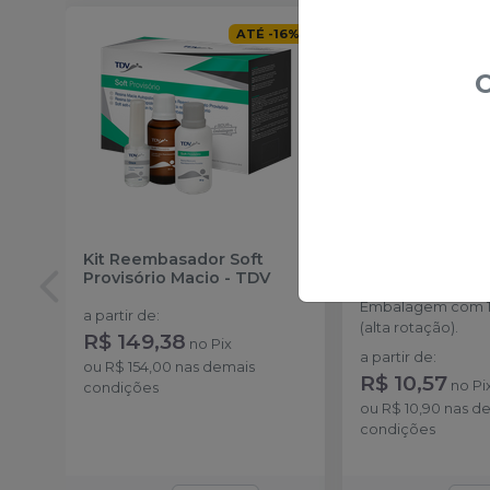
ATÉ
-
16
%
O
Kit Reembasador Soft
Ponta Diamanta
Provisório Macio
-
TDV
FG
-
KG SOREN
Embalagem com 1
a partir de
:
(alta rotação).
R$ 149,38
no
Pix
a partir de
:
ou
R$ 154,00
nas demais
R$ 10,57
no
Pi
condições
ou
R$ 10,90
nas d
condições