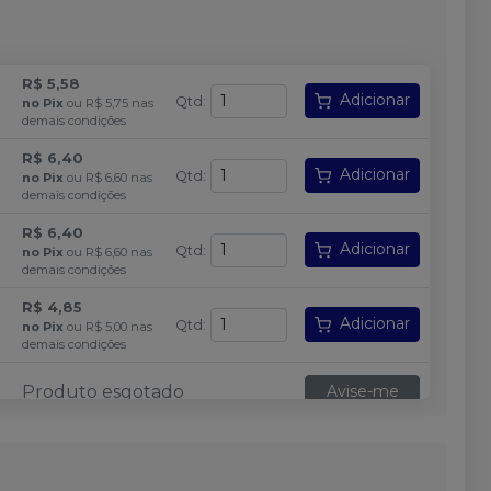
R$ 5,58
Adicionar
Qtd
:
no
Pix
ou
R$ 5,75
nas
demais condições
R$ 6,40
Adicionar
Qtd
:
no
Pix
ou
R$ 6,60
nas
demais condições
R$ 6,40
Adicionar
Qtd
:
no
Pix
ou
R$ 6,60
nas
demais condições
R$ 4,85
Adicionar
Qtd
:
no
Pix
ou
R$ 5,00
nas
demais condições
Produto esgotado
Avise-me