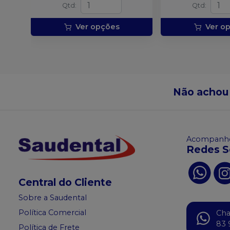
Qtd
:
Qtd
:
Ver opções
Ver o
Não achou
Acompanhe
Redes S
Central do Cliente
Sobre a Saudental
Política Comercial
Ch
83 
Política de Frete