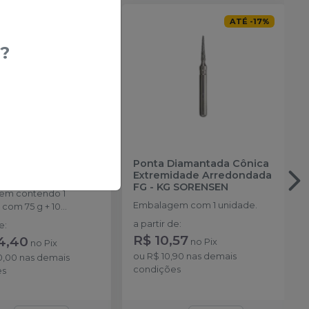
ATÉ
-
18
%
ATÉ
-
17
%
?
Primma Art 75g
-
Ponta Diamantada Cônica
Extremidade Arredondada
FG
-
KG SORENSEN
em contendo 1
Embalagem com 1 unidade.
 com 75 g + 10
s de automistura
a partir de
:
de
:
R$ 10,57
4,40
no
Pix
no
Pix
ou
R$ 10,90
nas demais
0,00
nas demais
condições
es