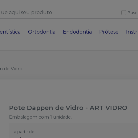
Busc
entística
Ortodontia
Endodontia
Prótese
Inst
 de Vidro
Pote Dappen de Vidro
-
ART VIDRO
Embalagem com 1 unidade.
a partir de: