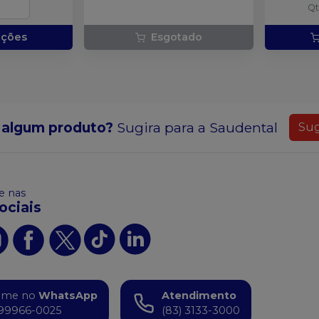
Q
pções
Esgotado
 algum produto?
Sugira para a
Saudental
Sug
 nas
ociais
ame no
WhatsApp
Atendimento
99966-0025
(83) 3133-3000