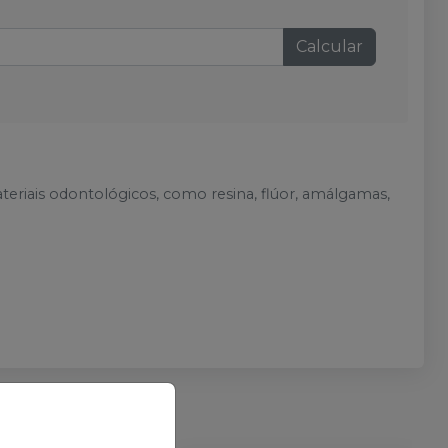
Calcular
eriais odontológicos, como resina, flúor, amálgamas,