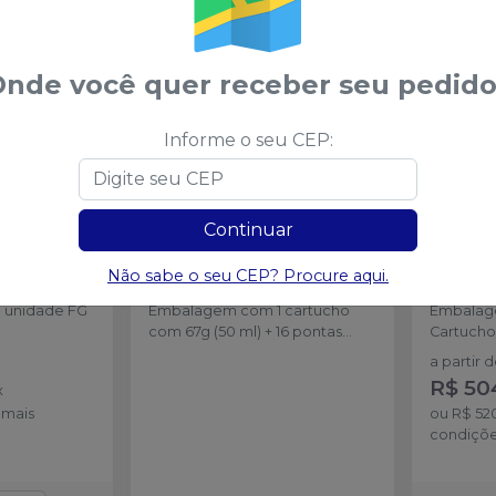
ATÉ
-
17
%
nde você quer receber seu pedido
Informe o seu CEP:
Continuar
da Esférica
Resina Bisacrílica
Resina 
Não sabe o seu CEP? Procure aqui.
SEN
Protemp™ 4
-
SOLVENTUM
FGM
 unidade FG
Embalagem com 1 cartucho
Embalag
com 67g (50 ml) + 16 pontas
Cartucho
misturadoras.
ponteira
a partir 
R$ 50
x
emais
ou
R$ 52
condiçõ