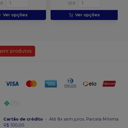
td
:
Qtd
:
Ver opções
Ver opções
erir produtos
Cartão de crédito
-
Até 8x sem juros. Parcela Mínima
R$ 100,00.