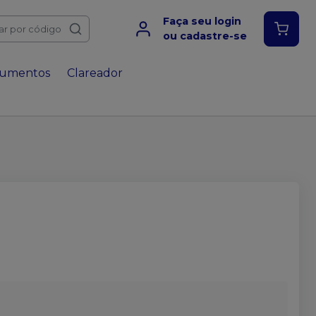
Faça seu login
ar por código
ou cadastre-se
rumentos
Clareador