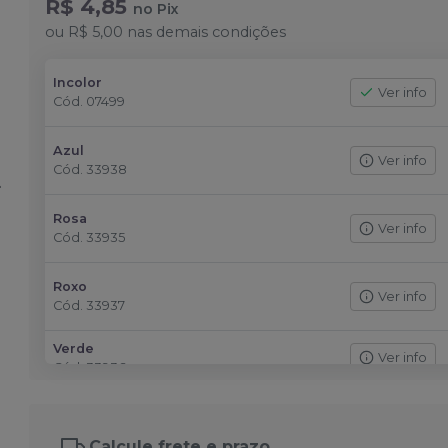
R$ 4,85
no
Pix
ou
R$ 5,00
nas demais condições
Incolor
Ver info
Cód.
07499
Azul
Ver info
Cód.
33938
Rosa
Ver info
Cód.
33935
Roxo
Ver info
Cód.
33937
Verde
Ver info
Cód.
33936
Calcule frete e prazo