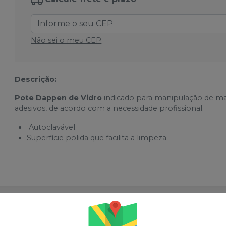
Não sei o meu CEP
Descrição:
Pote Dappen de Vidro
indicado para manipulação de mat
adesivos, de acordo com a necessidade profissional.
Autoclavável.
Superfície polida que facilita a limpeza.
sses