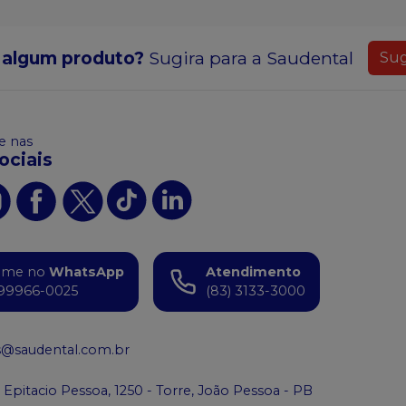
 algum produto?
Sugira para a
Saudental
Sug
 nas
ociais
ame no
WhatsApp
Atendimento
99966-0025
(83) 3133-3000
s@saudental.com.br
 Epitacio Pessoa, 1250 - Torre, João Pessoa - PB