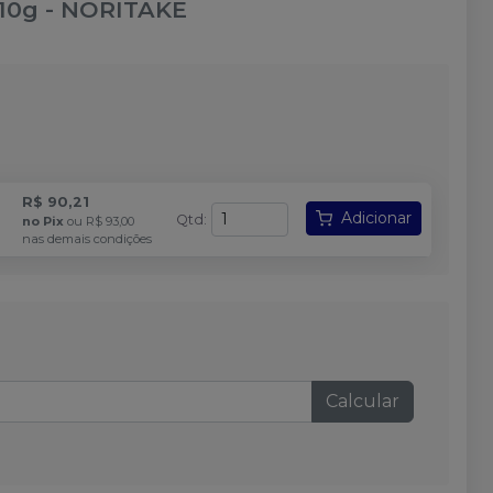
 10g
-
NORITAKE
R$ 90,21
Adicionar
Qtd
:
no
Pix
ou
R$ 93,00
nas demais condições
Calcular