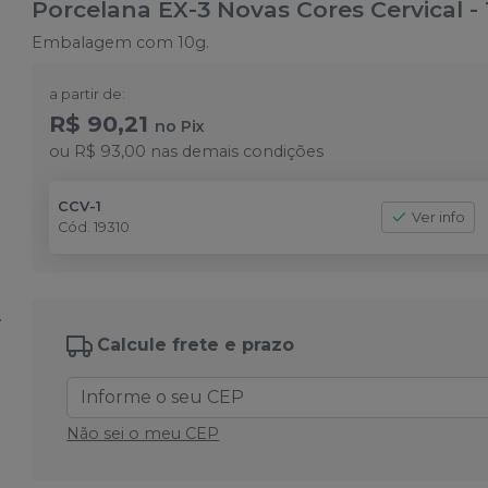
Porcelana EX-3 Novas Cores Cervical -
Embalagem com 10g.
a partir de:
R$ 90,21
no
Pix
ou
R$ 93,00
nas demais condições
CCV-1
Ver info
Cód.
19310
Calcule frete e prazo
Não sei o meu CEP