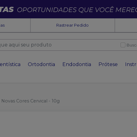
ias
Rastrear Pedido
Busc
entística
Ortodontia
Endodontia
Prótese
Inst
 Novas Cores Cervical - 10g