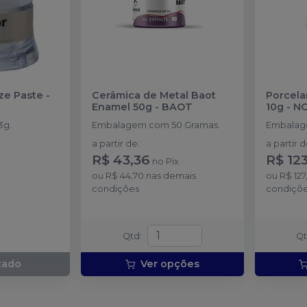
ze Paste -
Cerâmica de Metal Baot
Porcela
Enamel 50g
-
BAOT
10g
-
NO
3g.
Embalagem com 50 Gramas.
Embalag
a partir de
:
a partir 
R$ 43,36
R$ 12
no
Pix
ou
R$ 44,70
nas demais
ou
R$ 127
condições
condiçõ
Qtd
:
Q
tado
Ver opções