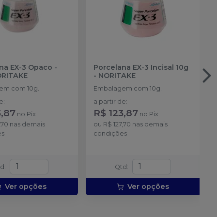
na EX-3 Opaco -
Porcelana EX-3 Incisal 10g
RITAKE
-
NORITAKE
em com 10g.
Embalagem com 10g.
de
:
a partir de
:
3,87
R$ 123,87
no
Pix
no
Pix
,70
nas demais
ou
R$ 127,70
nas demais
es
condições
td
:
Qtd
:
Ver opções
Ver opções