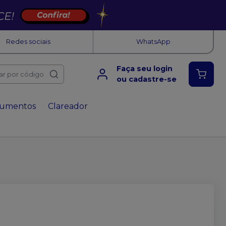
Redes sociais
WhatsApp
Faça seu login
ar por código
ou cadastre-se
rumentos
Clareador