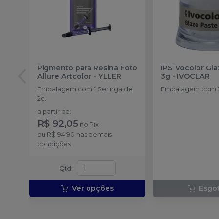
Pigmento para Resina Foto
IPS Ivocolor Gla
Allure Artcolor
-
YLLER
3g
-
IVOCLAR
Embalagem com 1 Seringa de
Embalagem com 
2g.
a partir de
:
R$ 92,05
no
Pix
ou
R$ 94,90
nas demais
condições
Qtd
:
Ver opções
Esgo