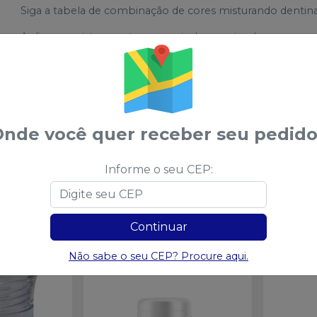
Siga a tabela de combinação de cores misturando dentina e
Aplique a mistura no terço cervical e proximal.
Após condensaçãoadequada, coloque a coroa no modelo
Nos casos em que a cervical não for utilizada, aplique d
nde você quer receber seu pedido
Informe o seu CEP:
Continuar
sses
Não sabe o seu CEP? Procure aqui.