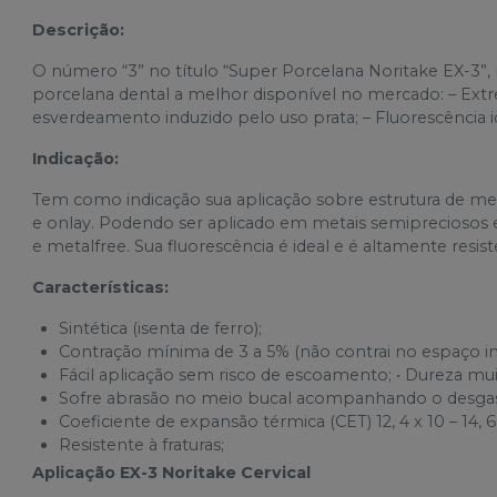
Descrição:
O número “3” no título “Super Porcelana Noritake EX-3”, r
porcelana dental a melhor disponível no mercado: – Extre
esverdeamento induzido pelo uso prata; – Fluorescência i
Indicação:
Tem como indicação sua aplicação sobre estrutura de metal
e onlay. Podendo ser aplicado em metais semipreciosos
e metalfree. Sua fluorescência é ideal e é altamente resis
Características:
Sintética (isenta de ferro);
Contração mínima de 3 a 5% (não contrai no espaço int
Fácil aplicação sem risco de escoamento; • Dureza mui
Sofre abrasão no meio bucal acompanhando o desgast
Coeficiente de expansão térmica (CET) 12, 4 x 10 – 14, 6 
Resistente à fraturas;
Aplicação EX-3 Noritake Cervical