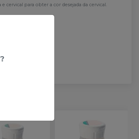
 cervical para obter a cor desejada da cervical.
.
entina da mesma forma.
?