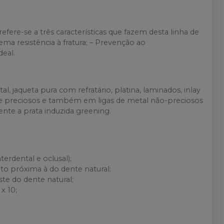
efere-se a três características que fazem desta linha de
ma resistência à fratura; – Prevenção ao
deal.
, jaqueta pura com refratário, platina, laminados, inlay
 e preciosos e também em ligas de metal não-preciosos
tente a prata induzida greening.
erdental e oclusal);
to próxima à do dente natural;
e do dente natural;
x 10;