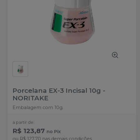
Porcelana EX-3 Incisal 10g
-
NORITAKE
Embalagem com 10g.
a partir de:
R$ 123,87
no
Pix
ou
R$ 127,70
nas demais condições