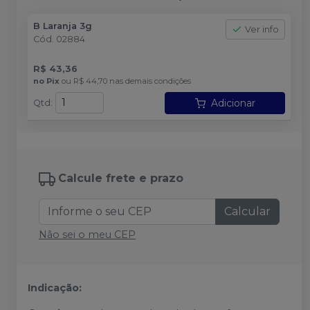
B Laranja 3g
Ver info
Cód.
02884
R$ 43,36
no
Pix
ou
R$ 44,70
nas demais condições
Adicionar
Qtd
:
Calcule frete e prazo
Calcular
Não sei o meu CEP
Indicação: