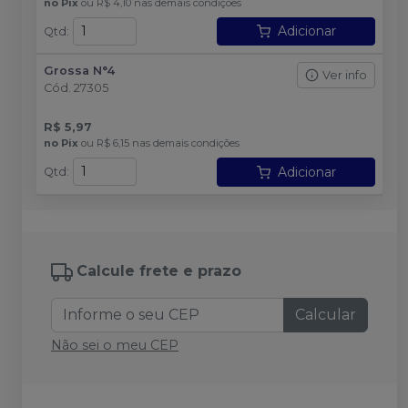
no
Pix
ou
R$ 4,10
nas demais condições
Adicionar
Qtd
:
Grossa N°4
Ver info
Cód.
27305
R$ 5,97
no
Pix
ou
R$ 6,15
nas demais condições
Adicionar
Qtd
:
Calcule frete e prazo
Calcular
Não sei o meu CEP