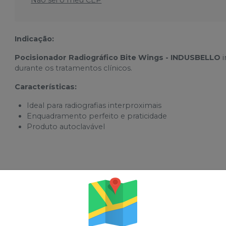
Indicação:
Pocisionador Radiográfico Bite Wings - INDUSBELLO
i
durante os tratamentos clínicos.
Características:
Ideal para radiografias interproximais
Enquadramento perfeito e praticidade
Produto autoclavável
sses