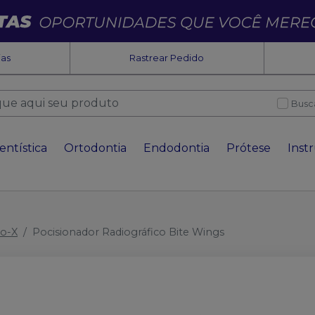
ias
Rastrear Pedido
Busc
entística
Ortodontia
Endodontia
Prótese
Inst
io-X
Pocisionador Radiográfico Bite Wings