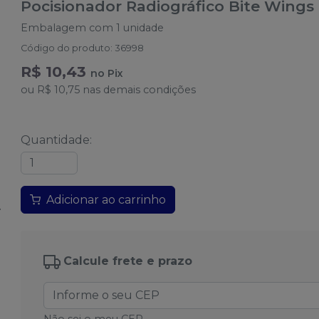
Pocisionador Radiográfico Bite Wings
Embalagem com 1 unidade
Código do produto
:
36998
R$ 10,43
no
Pix
ou
R$ 10,75
nas demais condições
Quantidade
:
Adicionar ao carrinho
Calcule frete e prazo
Não sei o meu CEP