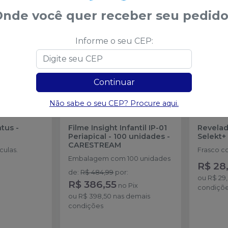
nde você quer receber seu pedido
-
17
%
Informe o seu CEP:
Continuar
Não sabe o seu CEP? Procure aqui.
ntus
-
Filme Insight Infantil IP-01
Revelad
Periapical - 100 unidades
-
Selekt+
CARESTREAM
culas.
Frasco c
Embalagem com 100 unidades
R$ 28,
de
:
R$ 484,99
por
:
ou
R$ 29
R$ 386,55
no
Pix
condiçõ
ou
R$ 398,50
nas demais
condições