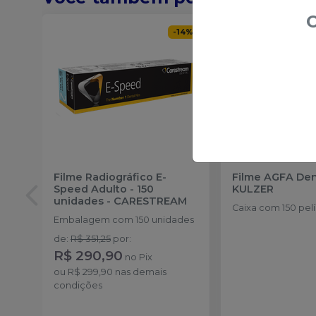
O
-
14
%
Filme Radiográfico E-
Filme AGFA De
Speed Adulto - 150
KULZER
unidades
-
CARESTREAM
Caixa com 150 pelí
Embalagem com 150 unidades
de
:
R$ 351,25
por
:
R$ 290,90
no
Pix
ou
R$ 299,90
nas demais
condições