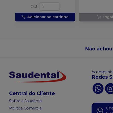
Qtd
:
Adicionar ao carrinho
Esgo
Não achou
Acompanhe
Redes S
Central do Cliente
Sobre a Saudental
Política Comercial
Ch