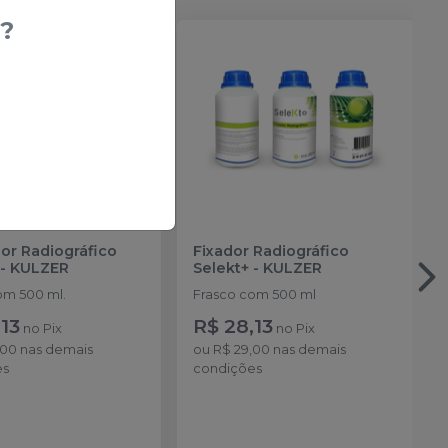
?
or Radiográfico
Fixador Radiográfico
-
KULZER
Selekt+
-
KULZER
om 500 ml.
Frasco com 500 ml
13
R$ 28,13
no
Pix
no
Pix
,00
nas demais
ou
R$ 29,00
nas demais
es
condições