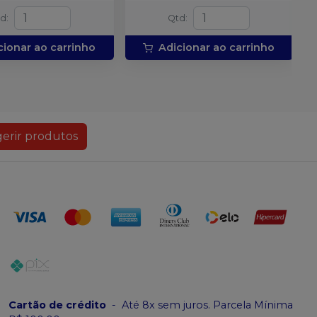
td
:
Qtd
:
cionar ao carrinho
Adicionar ao carrinho
erir produtos
Cartão de crédito
-
Até 8x sem juros. Parcela Mínima