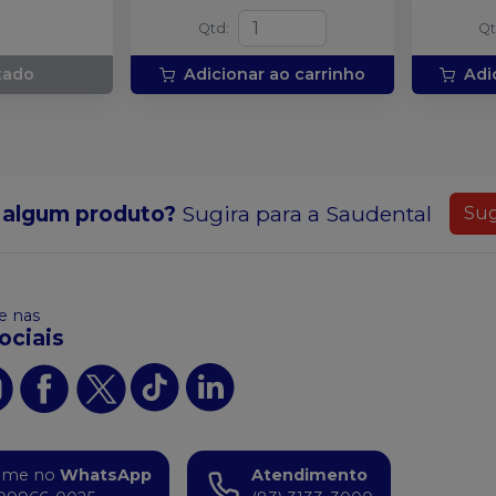
Qtd
:
Q
tado
Adicionar ao carrinho
Adi
 algum produto?
Sugira para a
Saudental
Sug
 nas
ociais
ame no
WhatsApp
Atendimento