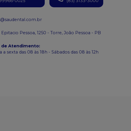
99966-0025
(83) 3133-3000
s@saudental.com.br
 Epitacio Pessoa, 1250 - Torre, João Pessoa - PB
o de Atendimento
:
 a sexta das 08 às 18h - Sábados das 08 às 12h