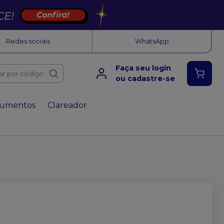
Redes sociais
WhatsApp
Faça seu login
ar por código
ou cadastre-se
rumentos
Clareador