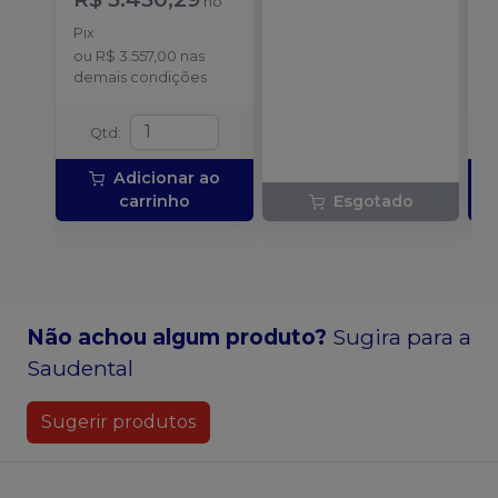
no
ângulo FX23 PB +
P
Peça reta FX65 +
Pix
o
Micro motor FX205 e
ou
R$ 3.557,00
nas
d
acompanha 1
demais condições
Lubrificante Pana
Spray
Qtd
:
Adicionar ao
carrinho
Esgotado
Não achou algum produto?
Sugira para a
Saudental
Sugerir produtos