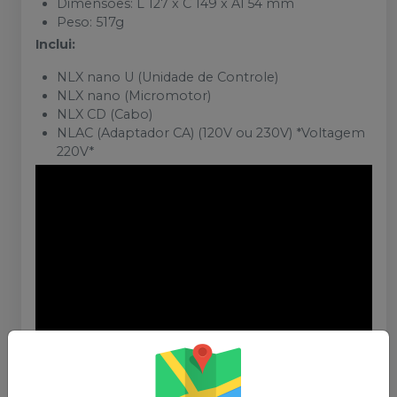
Dimensões: L 127 x C 149 x Al 54 mm
Peso: 517g
Inclui:
NLX nano U (Unidade de Controle)
NLX nano (Micromotor)
NLX CD (Cabo)
NLAC (Adaptador CA) (120V ou 230V) *Voltagem
220V*