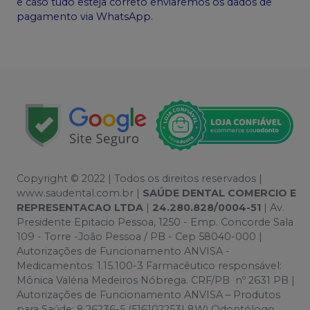
e caso tudo esteja correto enviaremos os dados de
pagamento via WhatsApp.
Copyright © 2022 | Todos os direitos reservados |
www.saudental.com.br |
SAÚDE DENTAL COMERCIO E
REPRESENTACAO LTDA
|
24.280.828/0004-51
| Av.
Presidente Epitacio Pessoa, 1250 - Emp. Concorde Sala
109 - Torre -João Pessoa / PB - Cep 58040-000 |
Autorizações de Funcionamento ANVISA -
Medicamentos: 1.15.100-3 Farmacêutico responsável:
Mônica Valéria Medeiros Nóbrega. CRF/PB nº 2631 PB |
Autorizações de Funcionamento ANVISA – Produtos
para Saúde: 8.26236-5 (516102253L8W) Odontólogo