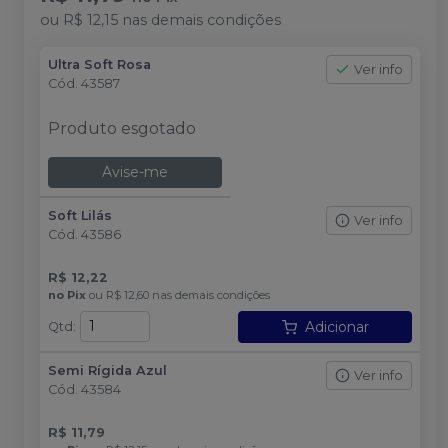
ou
R$ 12,15
nas demais condições
Ultra Soft Rosa
Ver info
Cód.
43587
Produto esgotado
Avise-me
Soft Lilás
Ver info
Cód.
43586
R$ 12,22
no
Pix
ou
R$ 12,60
nas demais condições
Adicionar
Qtd
:
Semi Rígida Azul
Ver info
Cód.
43584
R$ 11,79