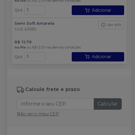
no
Pix
ou
R$ 12,15
nas demais condições
Adicionar
Qtd
:
Semi Soft Amarela
Ver info
Cód.
43585
R$ 11,79
no
Pix
ou
R$ 12,15
nas demais condições
Adicionar
Qtd
:
Calcule frete e prazo
Calcular
Não sei o meu CEP