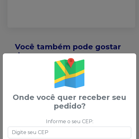
Você também pode gostar
desses
ATÉ
-
21
%
Onde você quer receber seu
pedido?
Informe o seu CEP:
Escova de
Pasta Profilática
F
Robinson Color-
Herjos
-
VIGODENT
F
Brush CA - 1