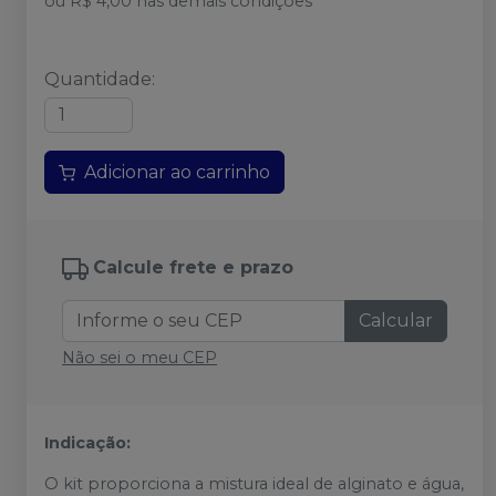
ou
R$ 4,00
nas demais condições
Quantidade
:
Adicionar ao carrinho
Calcule frete e prazo
Calcular
Não sei o meu CEP
Indicação:
O kit proporciona a mistura ideal de alginato e água,