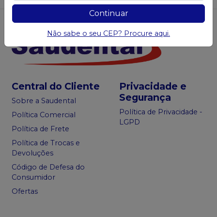
Continuar
Não sabe o seu CEP? Procure aqui.
Central do Cliente
Privacidade e
Segurança
Sobre a Saudental
Política de Privacidade -
Política Comercial
LGPD
Política de Frete
Política de Trocas e
Devoluções
Código de Defesa do
Consumidor
Ofertas