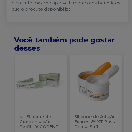
e garante máximo aproveitamento dos benefícios
que o produto disponibiliza.
Você também pode gostar
desses
Kit Silicone de
Silicone de Adição
S
Condensação
Express™ XT Pasta
P
Perfil
-
VIGODENT
Densa Soft -
C
Reposição
-
N