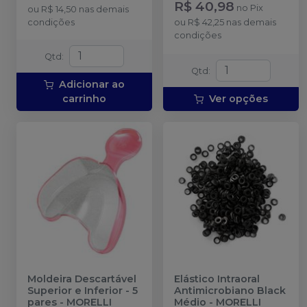
R$ 40,98
no
Pix
ou
R$ 14,50
nas demais
condições
ou
R$ 42,25
nas demais
condições
Qtd
:
Qtd
:
Adicionar ao
carrinho
Ver opções
Moldeira Descartável
Elástico Intraoral
Superior e Inferior - 5
Antimicrobiano Black
pares
-
MORELLI
Médio
-
MORELLI