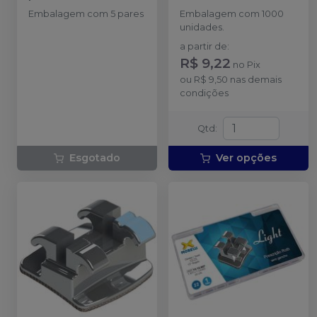
Embalagem com 5 pares
Embalagem com 1000
unidades.
a partir de
:
R$ 9,22
no
Pix
ou
R$ 9,50
nas demais
condições
Qtd
:
Esgotado
Ver opções