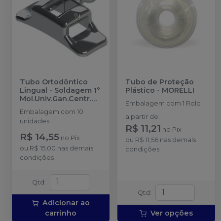
Tubo Ortodôntico
Tubo de Proteção
Lingual - Soldagem 1°
Plástico
-
MORELLI
Mol.Univ.Gan.Centr.
Embalagem com 1 Rolo
2x.036'' - 20.61.206
-
Embalagem com 10
MORELLI
a partir de
:
unidades
R$ 11,21
no
Pix
R$ 14,55
no
Pix
ou
R$ 11,56
nas demais
ou
R$ 15,00
nas demais
condições
condições
Qtd
:
Qtd
:
Adicionar ao
carrinho
Ver opções