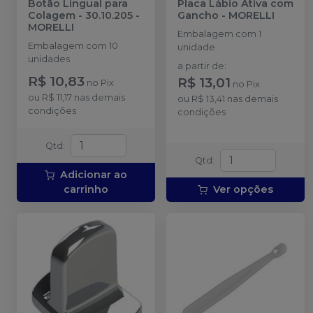
Botão Lingual para
Placa Lábio Ativa com
Colagem - 30.10.205
-
Gancho
-
MORELLI
MORELLI
Embalagem com 1
Embalagem com 10
unidade
unidades
a partir de
:
R$ 10,83
R$ 13,01
no
Pix
no
Pix
ou
R$ 11,17
nas demais
ou
R$ 13,41
nas demais
condições
condições
Qtd
:
Qtd
:
Adicionar ao
carrinho
Ver opções