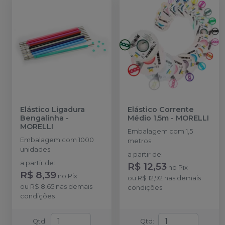
Elástico Ligadura
Elástico Corrente
Bengalinha
-
Médio 1,5m
-
MORELLI
MORELLI
Embalagem com 1,5
Embalagem com 1000
metros
unidades
a partir de
:
a partir de
:
R$ 12,53
no
Pix
R$ 8,39
no
Pix
ou
R$ 12,92
nas demais
ou
R$ 8,65
nas demais
condições
condições
Qtd
:
Qtd
: