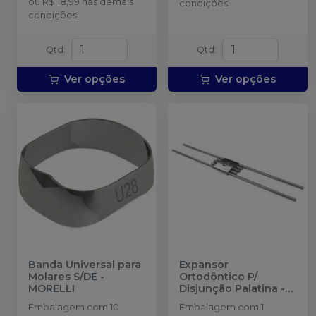
ou
R$ 18,99
nas demais
condições
condições
Qtd
:
Qtd
:
Ver opções
Ver opções
Banda Universal para
Expansor
Molares S/DE
-
Ortodôntico P/
MORELLI
Disjunção Palatina
-
MORELLI
Embalagem com 10
Embalagem com 1