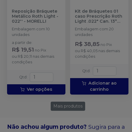
Reposição Bráquete
Kit de Bráquetes 01
Metálico Roth Light -
caso Prescrição Roth
022''
-
MORELLI
Light .022" Can. 13°
Ang. - 10.10.907
-
Embalagem com 10
Embalagem com 20
MORELLI
unidades
unidades
a partir de
:
R$ 38,85
no
Pix
R$ 19,51
no
Pix
ou
R$ 40,05
nas demais
ou
R$ 20,11
nas demais
condições
condições
Qtd
:
Qtd
:
Adicionar ao
Ver opções
carrinho
Mais produtos
Não achou algum produto?
Sugira para a