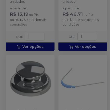
unidades
unidade
a partir de
:
a partir de
:
R$ 13,19
R$ 46,71
no
Pix
no
Pix
ou
R$ 13,60
nas demais
ou
R$ 48,15
nas demais
condições
condições
Qtd
:
Qtd
:
Ver opções
Ver opções