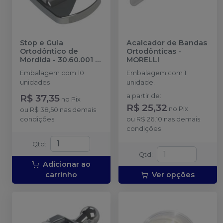
Stop e Guia
Acalcador de Bandas
Ortodôntico de
Ortodônticas
-
Mordida - 30.60.001
-
MORELLI
MORELLI
Embalagem com 10
Embalagem com 1
unidades
unidade.
R$ 37,35
a partir de
:
no
Pix
R$ 25,32
no
Pix
ou
R$ 38,50
nas demais
condições
ou
R$ 26,10
nas demais
condições
Qtd
:
Qtd
:
Adicionar ao
carrinho
Ver opções