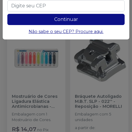
Qtd
:
Qtd
:
Adicionar ao
Adicionar ao
carrinho
carrinho
Continuar
Não sabe o seu CEP? Procure aqui.
Mostruário de Cores
Bráquete Autoligado
Ligadura Elástica
M.B.T. SLP - 022'' -
Antimicrobianas -
Reposição
-
MORELLI
9170068
-
MORELLI
Embalagem com 1
Embalagem com 5
Mostruário de Cores.
unidades
R$ 14,07
a partir de
:
no
Pix