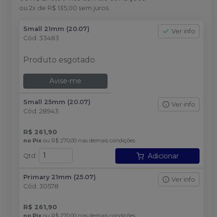
ou
2
x
de
R$ 135,00
sem juros
Small 21mm (20.07)
Ver info
Cód.
33483
Produto esgotado
Avise-me
Small 25mm (20.07)
Ver info
Cód.
28943
R$ 261,90
no
Pix
ou
R$ 270,00
nas demais condições
Adicionar
Qtd
:
Primary 21mm (25.07)
Ver info
Cód.
30578
R$ 261,90
no
Pix
ou
R$ 270,00
nas demais condições