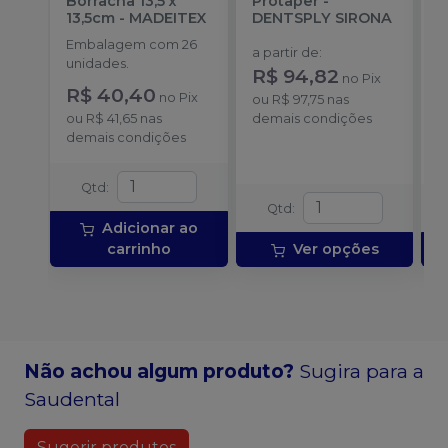
Borracha 13,5 x
Protaper
-
13,5cm
-
MADEITEX
DENTSPLY SIRONA
S
Embalagem com 26
E
a partir de
:
unidades.
u
R$ 94,82
no
Pix
R$ 40,40
a
no
Pix
ou
R$ 97,75
nas
ou
R$ 41,65
nas
demais condições
demais condições
o
d
Qtd
:
Qtd
:
Adicionar ao
carrinho
Ver opções
Não achou algum produto?
Sugira para a
Saudental
Sugerir produtos