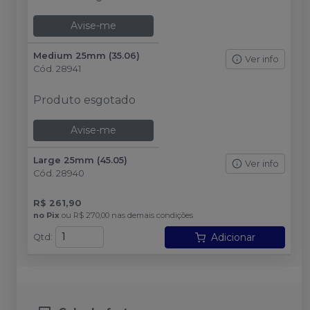
Avise-me
Medium 25mm (35.06)
Ver info
Cód.
28941
Produto esgotado
Avise-me
Large 25mm (45.05)
Ver info
Cód.
28940
R$ 261,90
no
Pix
ou
R$ 270,00
nas demais condições
Adicionar
Qtd
: