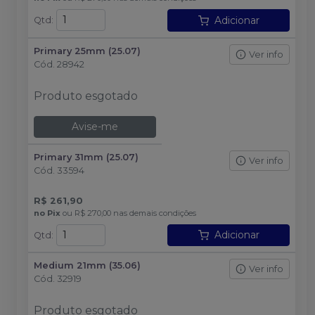
Adicionar
Qtd
:
Primary 25mm (25.07)
Ver info
Cód.
28942
Produto esgotado
Avise-me
Primary 31mm (25.07)
Ver info
Cód.
33594
R$ 261,90
no
Pix
ou
R$ 270,00
nas demais condições
Adicionar
Qtd
:
Medium 21mm (35.06)
Ver info
Cód.
32919
Produto esgotado