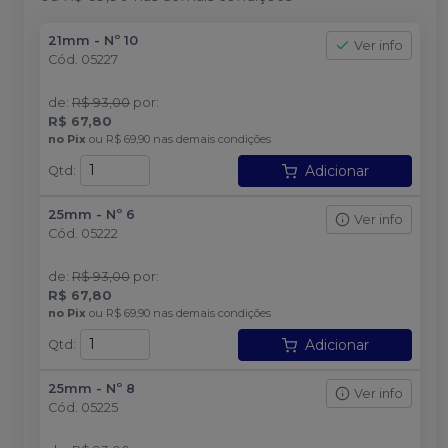
21mm - Nº 10
Ver info
Cód.
05227
de
:
R$ 93,00
por
:
R$ 67,80
no
Pix
ou
R$ 69,90
nas demais condições
Adicionar
Qtd
:
25mm - Nº 6
Ver info
Cód.
05222
de
:
R$ 93,00
por
:
R$ 67,80
no
Pix
ou
R$ 69,90
nas demais condições
Adicionar
Qtd
:
25mm - Nº 8
Ver info
Cód.
05225