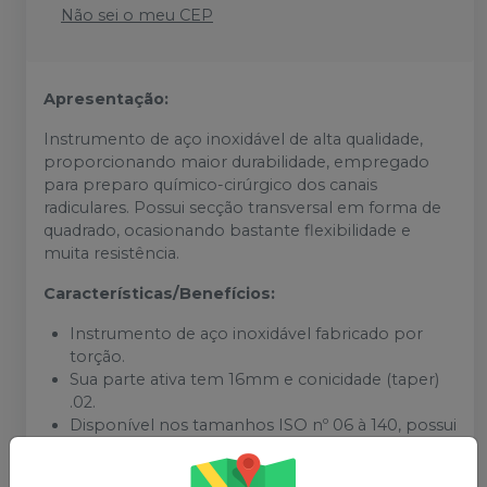
Não sei o meu CEP
Apresentação:
Instrumento de aço inoxidável de alta qualidade,
proporcionando maior durabilidade, empregado
para preparo químico-cirúrgico dos canais
radiculares. Possui secção transversal em forma de
quadrado, ocasionando bastante flexibilidade e
muita resistência.
Características/Benefícios:
Instrumento de aço inoxidável fabricado por
torção.
Sua parte ativa tem 16mm e conicidade (taper)
.02.
Disponível nos tamanhos ISO nº 06 à 140, possui
secção transversal quadrangular.
Indicada para o preparo químico-cirúrgico de