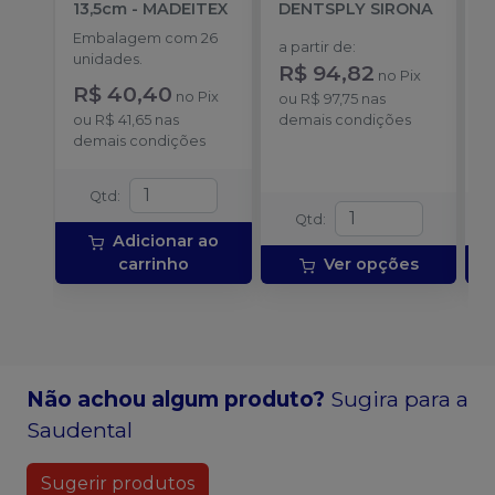
13,5cm
-
MADEITEX
DENTSPLY SIRONA
S
Embalagem com 26
E
a partir de
:
unidades.
u
R$ 94,82
no
Pix
R$ 40,40
a
no
Pix
ou
R$ 97,75
nas
ou
R$ 41,65
nas
demais condições
demais condições
o
d
Qtd
:
Qtd
:
Adicionar ao
carrinho
Ver opções
Não achou algum produto?
Sugira para a
Saudental
Sugerir produtos