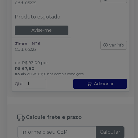
Cód.
05229
Produto esgotado
Avise-me
31mm - Nº 6
Ver info
Cód.
05223
de
:
R$ 93,00
por
:
R$ 67,80
no
Pix
ou
R$ 69,90
nas demais condições
Adicionar
Qtd
:
Calcule frete e prazo
Calcular