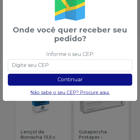
canais radiculares, por meio de alargamento e
limpeza dos mesmos.
Possui alto poder de corte, resistência e boa
flexibilidade.
Onde você quer receber seu
pedido?
Você também pode gostar
Informe o seu CEP:
desses
Continuar
Não sabe o seu CEP? Procure aqui.
Lençol de
Gutapercha
L
Borracha 13,5 x
Protaper
-