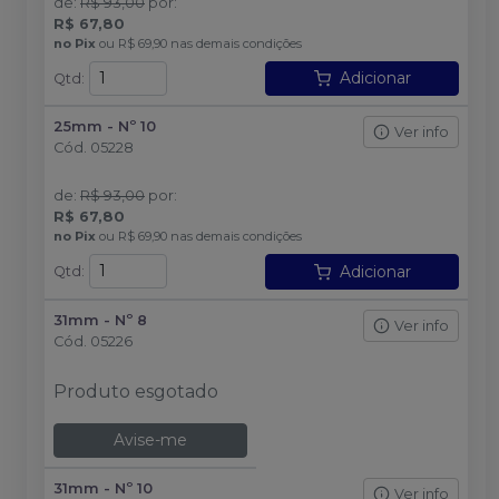
de
:
R$ 93,00
por
:
R$ 67,80
no
Pix
ou
R$ 69,90
nas demais condições
Adicionar
Qtd
:
25mm - Nº 10
Ver info
Cód.
05228
de
:
R$ 93,00
por
:
R$ 67,80
no
Pix
ou
R$ 69,90
nas demais condições
Adicionar
Qtd
:
31mm - Nº 8
Ver info
Cód.
05226
Produto esgotado
Avise-me
31mm - Nº 10
Ver info