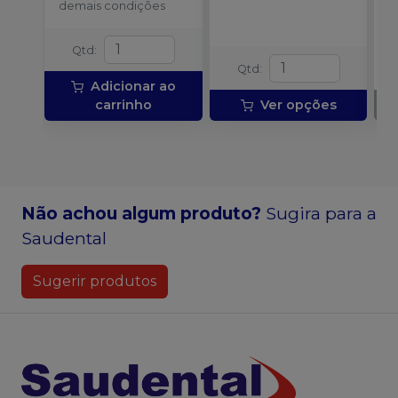
demais condições
f
l
Qtd
:
Qtd
:
Adicionar ao
carrinho
Ver opções
Não achou algum produto?
Sugira para a
Saudental
Sugerir produtos