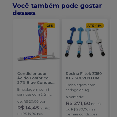
Você também pode gostar
desses
-
25
%
ATÉ
-
11
%
Condicionador
Resina Filtek Z350
K
Ácido Fosfórico
XT
-
SOLVENTUM
F
37% Blue Condac
-
S
Embalagem com 1
FGM
Embalagem com 3
E
seringa de 4g.
seringas com 2,5ml
s
a partir de
:
cada uma e 3
A
de
:
R$ 20,00
por
:
R$ 271,60
no
Pix
ponteiras para
4
R$ 14,45
no
Pix
aplicação.
ou
R$ 280,00
nas
pl
ou
R$ 14,90
nas
demais condições
s