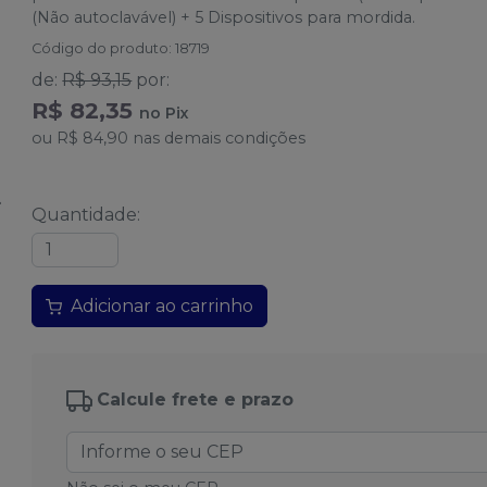
(Não autoclavável) + 5 Dispositivos para mordida.
Código do produto
:
18719
de
:
R$ 93,15
por
:
R$ 82,35
no
Pix
ou
R$ 84,90
nas demais condições
Quantidade
:
Adicionar ao carrinho
Calcule frete e prazo