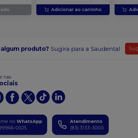
tado
Adicionar ao carrinho
Adi
 algum produto?
Sugira para a
Saudental
Sug
 nas
ociais
ame no
WhatsApp
Atendimento
99966-0025
(83) 3133-3000