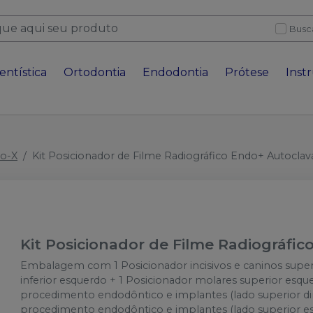
Busc
entística
Ortodontia
Endodontia
Prótese
Inst
io-X
Kit Posicionador de Filme Radiográfico Endo+ Autoclav
Kit Posicionador de Filme Radiográfi
Embalagem com 1 Posicionador incisivos e caninos superio
inferior esquerdo + 1 Posicionador molares superior esquer
procedimento endodôntico e implantes (lado superior dire
procedimento endodôntico e implantes (lado superior esq