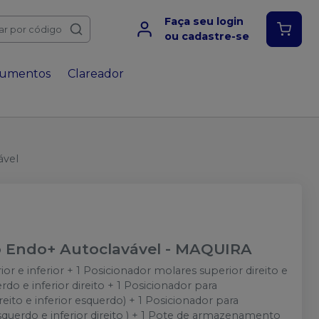
Faça seu login
ar por código
ou cadastre-se
rumentos
Clareador
ável
co Endo+ Autoclavável
-
MAQUIRA
r e inferior + 1 Posicionador molares superior direito e
do e inferior direito + 1 Posicionador para
ito e inferior esquerdo) + 1 Posicionador para
uerdo e inferior direito ) + 1 Pote de armazenamento