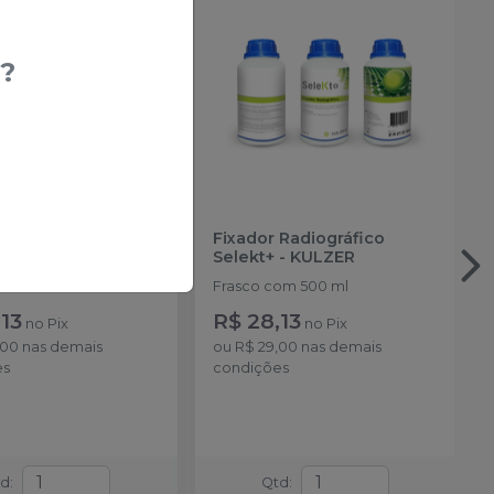
?
or Radiográfico
Fixador Radiográfico
-
KULZER
Selekt+
-
KULZER
om 500 ml.
Frasco com 500 ml
13
R$ 28,13
no
Pix
no
Pix
,00
nas demais
ou
R$ 29,00
nas demais
es
condições
td
:
Qtd
: