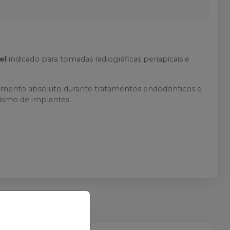
vel
indicado para tomadas radiográficas periapicais e
olamento absoluto durante tratamentos endodônticos e
lismo de implantes.