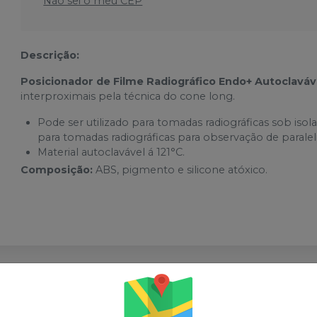
Não sei o meu CEP
Descrição:
Posicionador de Filme Radiográfico Endo+ Autoclavá
interproximais pela técnica do cone long.
Pode ser utilizado para tomadas radiográficas sob is
para tomadas radiográficas para observação de parale
Material autoclavável á 121°C.
Composição:
ABS, pigmento e silicone atóxico.
sses