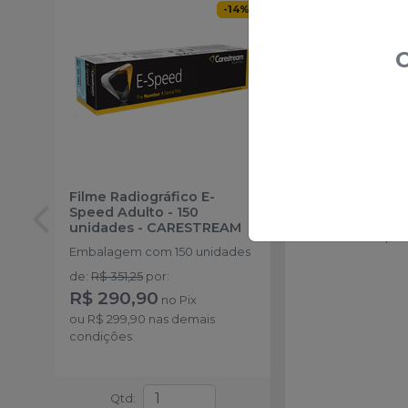
-
14
%
O
Filme Radiográfico E-
Filme AGFA De
Speed Adulto - 150
KULZER
unidades
-
CARESTREAM
Caixa com 150 pelí
Embalagem com 150 unidades
de
:
R$ 351,25
por
:
R$ 290,90
no
Pix
ou
R$ 299,90
nas demais
condições
Qtd
: